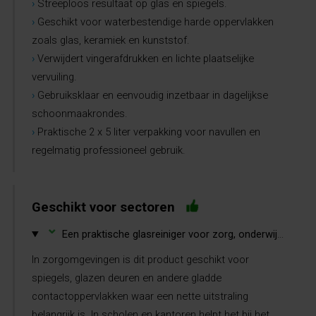
›
Streeploos resultaat op glas en spiegels.
›
Geschikt voor waterbestendige harde oppervlakken
zoals glas, keramiek en kunststof.
›
Verwijdert vingerafdrukken en lichte plaatselijke
vervuiling.
›
Gebruiksklaar en eenvoudig inzetbaar in dagelijkse
schoonmaakrondes.
›
Praktische 2 x 5 liter verpakking voor navullen en
regelmatig professioneel gebruik.
Geschikt voor sectoren
⌄
Een praktische glasreiniger voor zorg, onderwijs, kantoren, horeca en schoonmaakbedrijven.
In zorgomgevingen is dit product geschikt voor
spiegels, glazen deuren en andere gladde
contactoppervlakken waar een nette uitstraling
belangrijk is. In scholen en kantoren helpt het bij het