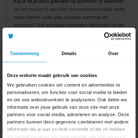
Kan ik dit product gebruiken op kunststof of keramiek?
Ja, het product is geschikt voor waterbestendige harde
oppervlakken zoals glas, spiegels, keramiek en
kunststof. Test gevoelige materialen altijd eerst op een
onopvallende plaats.
Wat betekent de duurzaamheidsscore 2/5?
Toestemming
Details
Over
De score geeft aan dat het product wel een gunstig
veiligheidsprofiel heeft, maar beperkt scoort op
aantoonbare productcertificering, dosering en
Deze website maakt gebruik van cookies
duurzame verpakkingskenmerken.
We gebruiken cookies om content en advertenties te
personaliseren, om functies voor social media te bieden
Is dit de beste keuze voor duurzaam inkopen?
en om ons websiteverkeer te analyseren. Ook delen we
Niet altijd. Wanneer duurzaamheid de hoogste prioriteit
informatie over jouw gebruik van onze site met onze
heeft, adviseren wij ook glasreinigers met een hogere
partners voor social media, adverteren en analyse. Deze
duurzaamheidsscore of erkende milieucertificering te
partners kunnen deze gegevens combineren met andere
informatie die je aan ze hebt verstrekt of die ze hebben
vergelijken.
verzameld op basis van jouw gebruik van hun services.