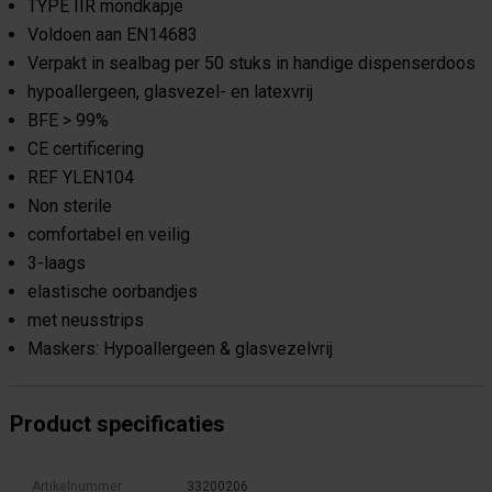
TYPE IIR mondkapje
Voldoen aan EN14683
Verpakt in sealbag per 50 stuks in handige dispenserdoos
hypoallergeen, glasvezel- en latexvrij
BFE > 99%
CE certificering
REF YLEN104
Non sterile
comfortabel en veilig
3-laags
elastische oorbandjes
met neusstrips
Maskers: Hypoallergeen & glasvezelvrij
Product specificaties
Artikelnummer
33200206