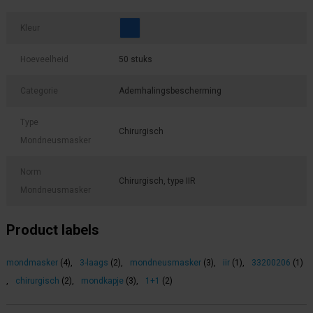
Kleur
Hoeveelheid
50 stuks
Categorie
Ademhalingsbescherming
Type
Chirurgisch
Mondneusmasker
Norm
Chirurgisch, type IIR
Mondneusmasker
Product labels
mondmasker
(4)
,
3-laags
(2)
,
mondneusmasker
(3)
,
iir
(1)
,
33200206
(1)
,
chirurgisch
(2)
,
mondkapje
(3)
,
1+1
(2)