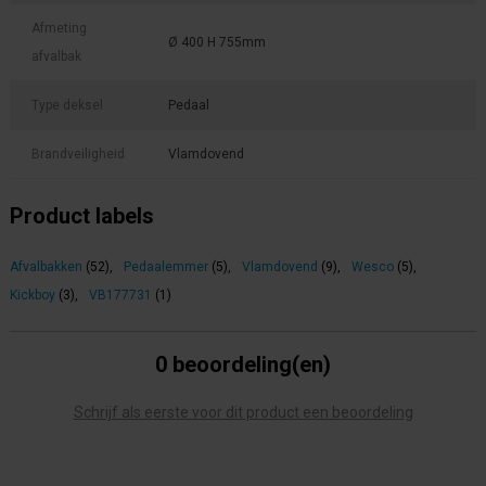
Afmeting
Ø 400 H 755mm
afvalbak
Type deksel
Pedaal
Brandveiligheid
Vlamdovend
Product labels
Afvalbakken
(52)
,
Pedaalemmer
(5)
,
Vlamdovend
(9)
,
Wesco
(5)
,
Kickboy
(3)
,
VB177731
(1)
0 beoordeling(en)
Schrijf als eerste voor dit product een beoordeling