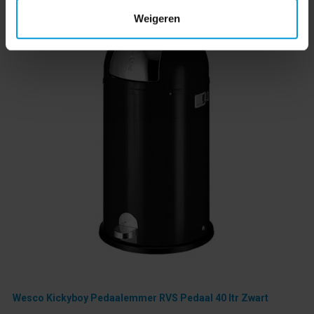
Weigeren
Wesco Kickyboy Pedaalemmer RVS Pedaal 40 ltr Zwart