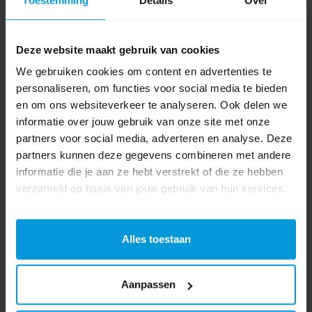
Wesco Afvalbak RVS Push 40 ltr
Deze website maakt gebruik van cookies
We gebruiken cookies om content en advertenties te
personaliseren, om functies voor social media te bieden
en om ons websiteverkeer te analyseren. Ook delen we
Artikelnummer:
VB175834
informatie over jouw gebruik van onze site met onze
Inhoud:
40 ltr
partners voor social media, adverteren en analyse. Deze
Materiaal afvalbak:
RVS
partners kunnen deze gegevens combineren met andere
Kleur:
RVS
informatie die je aan ze hebt verstrekt of die ze hebben
€438,81
verzameld op basis van jouw gebruik van hun services.
Bestel artikel.
Ophalen in Wijchen is mogelijk.
Exclusief btw.
Alles toestaan
Aanpassen