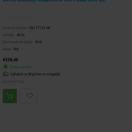
Wesco Kickyboy Pedaalemmer RVS Pedaal 40 ltr Wit
Artikelnummer:
VB177731/W
Inhoud:
40 ltr
Materiaal afvalbak:
RVS
Kleur:
Wit
€338,46
Bestel artikel.
Ophalen in Wijchen is mogelijk.
Exclusief btw.