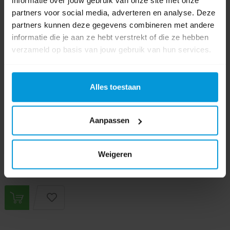
informatie over jouw gebruik van onze site met onze
partners voor social media, adverteren en analyse. Deze
partners kunnen deze gegevens combineren met andere
Wesco Kickyboy Pedaalemmer RVS Pedaal 40 ltr Rood
informatie die je aan ze hebt verstrekt of die ze hebben
verzameld op basis van jouw gebruik van hun services.
Artikelnummer:
VB177731/R
Alles toestaan
Inhoud:
40 ltr
Materiaal afvalbak:
RVS
Kleur:
Rood
Aanpassen
€338,46
Bestel artikel.
Weigeren
Ophalen in Wijchen is mogelijk.
Exclusief btw.