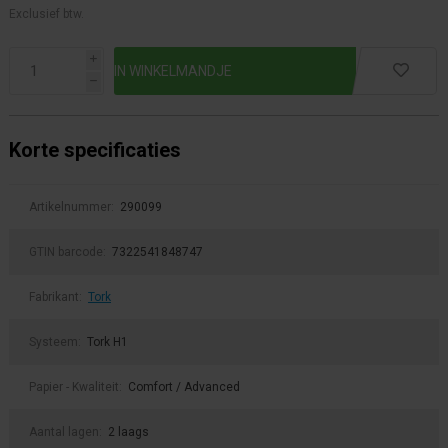
Exclusief btw.
i
h
Korte specificaties
Artikelnummer:
290099
GTIN barcode:
7322541848747
Fabrikant:
Tork
Systeem:
Tork H1
Papier - Kwaliteit:
Comfort / Advanced
Aantal lagen:
2 laags