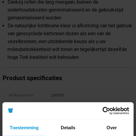
Dankzij rollen die lang meegaan, kunnen de
onderhoudskosten geminimaliseerd en de gebruikstijd
gemaximaliseerd worden.
De natuurlijke lichtbruine kleur is afkomstig van het gebruik
van gerecyclede kartonnen dozen als een van de
vezelbronnen, een uitstekende keuze als u uw
milieubetrokkenheid wilt tonen en tegelijkertijd dezelfde
hoge Tork kwaliteit wilt behouden.
Product specificaties
Artikelnummer
290099
GTIN barcode
7322541848747
Fabrikant:
Tork
Toestemming
Details
Over