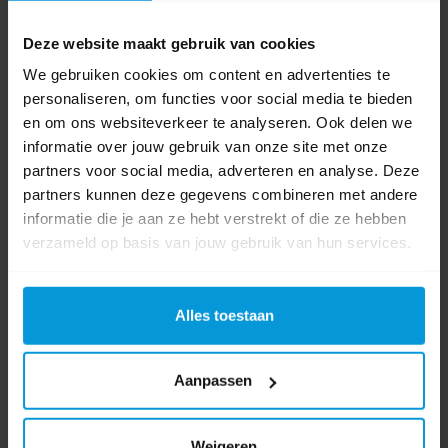
Systeem
Tork H1
Deze website maakt gebruik van cookies
Papier - Kwaliteit
Comfort / Advanced
We gebruiken cookies om content en advertenties te
Aantal lagen
2 laags
personaliseren, om functies voor social media te bieden
en om ons websiteverkeer te analyseren. Ook delen we
Soort handdoek
Handdoekrol
informatie over jouw gebruik van onze site met onze
partners voor social media, adverteren en analyse. Deze
Kleur
partners kunnen deze gegevens combineren met andere
informatie die je aan ze hebt verstrekt of die ze hebben
Productcertificaat
Ecolabel
verzameld op basis van jouw gebruik van hun services.
Productcertificaat
FSC
Alles toestaan
Productcertificaat
Blauwe Engel
Product labels
Aanpassen
Tork
(159)
,
Handdoekrol
(19)
,
H1
(3)
,
290099
(1)
Weigeren