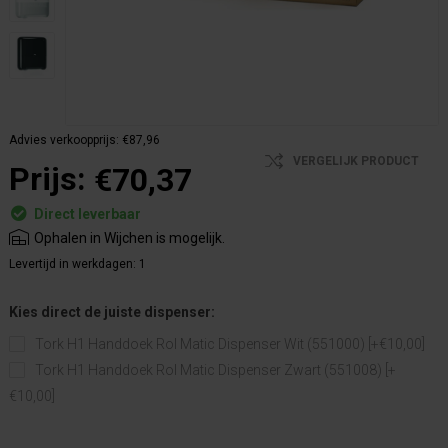
Advies verkoopprijs:
€87,96
VERGELIJK PRODUCT
Prijs:
€70,37
Direct leverbaar
Ophalen in Wijchen is mogelijk.
Levertijd in werkdagen:
1
Kies direct de juiste dispenser:
Tork H1 Handdoek Rol Matic Dispenser Wit (551000) [+€10,00]
Tork H1 Handdoek Rol Matic Dispenser Zwart (551008) [+
€10,00]