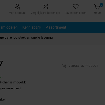
0
Mijn account
Vergelijk productenlijst
Favorietenlijsten
€0,00
gsmiddelen
Kennisbank
Assortiment
ouwbare
logistiek en snelle levering
7
VERGELIJK PRODUCT
el.
ijchen is mogelijk.
agen:
meer dan 5
ikel: