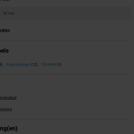
u:
30 min
icaties
bels
8)
,
Rugstofzuiger
(12)
,
7524493
(1)
rmatieblad
wijzing
ing(en)