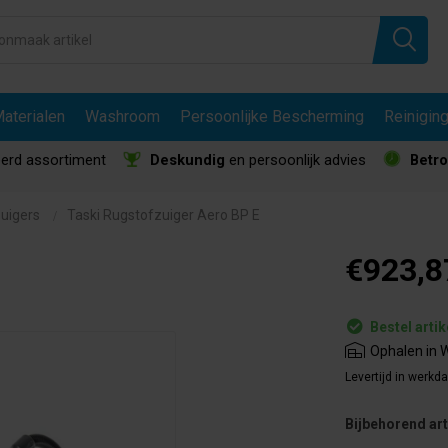
aterialen
Washroom
Persoonlijke Bescherming
Reinigin
erd assortiment
Deskundig
en persoonlijk advies
Betr
uigers
Taski Rugstofzuiger Aero BP E
€923,8
Bestel artik
Ophalen in W
Levertijd in werkd
Bijbehorend art