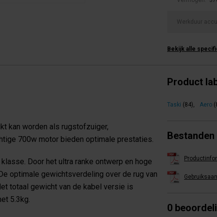
Werkduur acc
Bekijk alle specif
Product la
Taski
(84)
,
Aero
(
kt kan worden als rugstofzuiger,
Bestanden
chtige 700w motor bieden optimale prestaties.
Productinfo
 klasse. Door het ultra ranke ontwerp en hoge
 De optimale gewichtsverdeling over de rug van
Gebruiksaan
et totaal gewicht van de kabel versie is
met 5.3kg.
0 beoordel