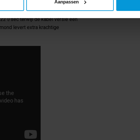
Aanpassen
ies. De AERO BP kabel versie scoort sterk
22 l/sec terwijl de kabel versie een
gmond levert extra krachtige