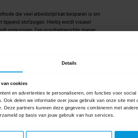
ethode die veel arbeidstijd kan besparen is om
t tippend stofzuigen. Hierbij wordt visueel
ordt opgezogen. Een resultaatgerichte manier
Details
zuiger naar een sledestofzuiger op wielen
ssionele prestaties. Ideaal voor het blazen van
 van cookies
ent en advertenties te personaliseren, om functies voor social
. Ook delen we informatie over jouw gebruik van onze site met 
 in de stofzuiger en specifiek in het filter
e. Deze partners kunnen deze gegevens combineren met andere i
blazen draagt dit bij aan de kwaliteit van de
erzameld op basis van jouw gebruik van hun services.
 te raden.