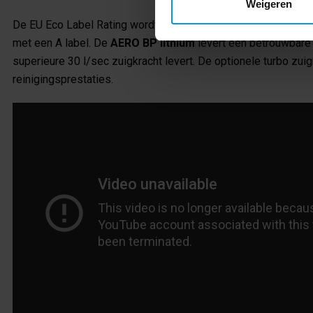
Weigeren
De EU Eco Label Rating wordt bepaald door de totale prestat
met een A label. De
AERO BP lithium
levert een betrouwbare 
superieure 30 l/sec zuigkracht levert. De optionele turbo zui
reinigingsprestaties.