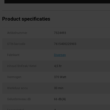
Product specificaties
Artikelnummer
7524493
GTIN barcode
7615400225903
Fabrikant:
Diversey
Inhoud Stofzak/ Ketel
4,5 ltr
Vermogen
370 Watt
Werkduur accu
30 min
Geluidsniveau dB
66 dB(A)