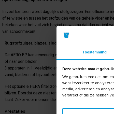
In veel kantoren wordt dagelijks stofgezogen. Een efficiente m
af te wisselen tussen het stofzuigen van de gehele vloer en he
bekeken waar het vuil zich bevind en waarna dat dan gericht w
van schoonmaken!
Rugstofzuiger, blazer, sledestofzuiger; 3 in 1
Toestemming
De AERO BP kan eenvoudig worden veranderd van een rugstof
of naar een blazer.
3 apparaten in 1. Veelzijdig en flexibel in te zetten met profe
Deze website maakt gebruik
zand, bladeren of bijvoorbeeld bij radiatoren.
We gebruiken cookies om cont
websiteverkeer te analyseren
Het optionele HEPA filter zorgt ervoor dat de fijne stofdeeltjes
media, adverteren en analys
blijven. Doordat deze niet terug in de werkomgeving worden ge
verstrekt of die ze hebben v
lucht. Zeker voor mensen die hier gevoelig voor zijn is dit aan
Prestaties