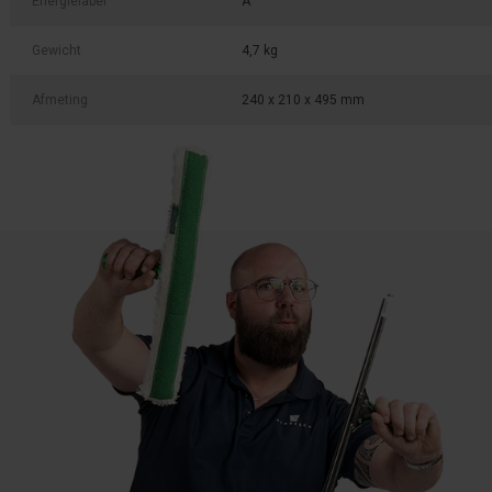
Energielabel
A
Gewicht
4,7 kg
Afmeting
240 x 210 x 495 mm