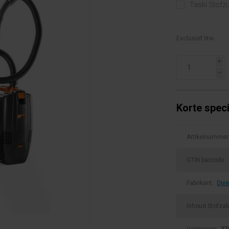
Taski Stofzu
Exclusief btw.
i
h
Korte speci
Artikelnummer
GTIN barcode:
Fabrikant:
Dive
Inhoud Stofzak
Vermogen:
37