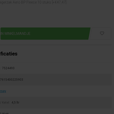
igerzak Aero BP Fleece 10 stuks [+€47,47]
ficaties
:
7524493
7615400225903
rsey
/ Ketel:
4,5 ltr
0 Watt