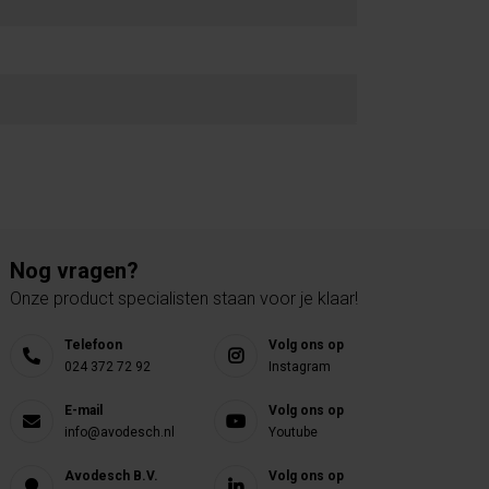
Nog vragen?
Onze product specialisten staan voor je klaar!
Telefoon
Volg ons op
024 372 72 92
Instagram
E-mail
Volg ons op
info@avodesch.nl
Youtube
Avodesch B.V.
Volg ons op