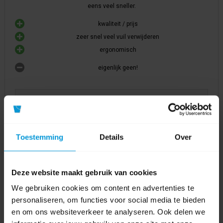
eens veel sneller.
kwaliteit / prijs
zeer snel veel vuil verwijderen
ergonomisch
eigenlijk geen!
Was deze beoordeling nuttig?
0
|
0
Toestemming
Details
Over
Avodesch Product Expert
|
22-3-2024 16:31
Deze website maakt gebruik van cookies
We gebruiken cookies om content en advertenties te
personaliseren, om functies voor social media te bieden
en om ons websiteverkeer te analyseren. Ook delen we