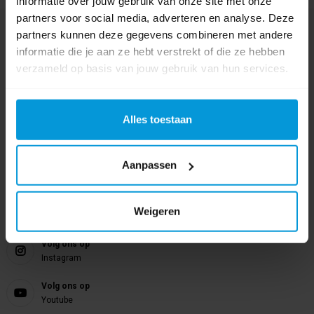
informatie over jouw gebruik van onze site met onze
partners voor social media, adverteren en analyse. Deze
Nog vragen?
partners kunnen deze gegevens combineren met andere
informatie die je aan ze hebt verstrekt of die ze hebben
Onze product specialisten staan voor je klaar!
verzameld op basis van jouw gebruik van hun services.
Telefoon
024 372 72 92
Alles toestaan
E-mail
info@avodesch.nl
Aanpassen
Avodesch B.V.
Bijsterhuizen 50-12
6604 LZ Wijchen
Weigeren
Volg ons op
Instagram
Volg ons op
Youtube