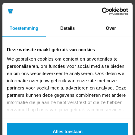
Artikelnummer
STOFWIS-SET
Fabrikant:
Avodesch
Toestemming
Details
Over
Lengte
100 cm / 160 cm
Mopvoet
Deze website maakt gebruik van cookies
60 cm
breedte
We gebruiken cookies om content en advertenties te
personaliseren, om functies voor social media te bieden
Product labels
en om ons websiteverkeer te analyseren. Ook delen we
informatie over jouw gebruik van onze site met onze
Ergonomisch
(22)
,
stofwisdoek
(16)
,
stofwisvoet
(16)
,
stofwissen
(8)
,
partners voor social media, adverteren en analyse. Deze
stofwisset
(7)
,
vloerenset
(7)
partners kunnen deze gegevens combineren met andere
informatie die je aan ze hebt verstrekt of die ze hebben
verzameld op basis van jouw gebruik van hun services.
1 beoordeling(en)
Alles toestaan