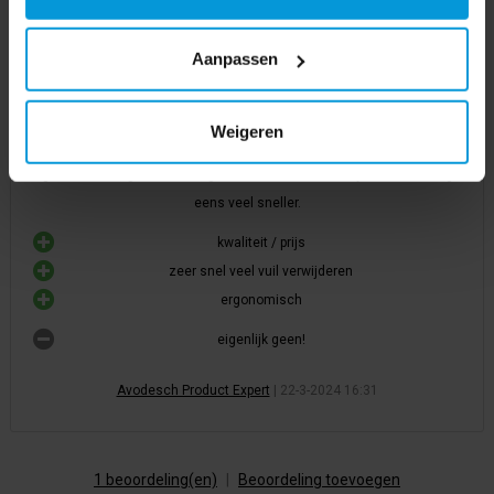
Geweldige stofwisset
Aanpassen
Deze stofwis set is helemaal compleet. De ergonomische steel
verstel je gemakkelijk naar de juiste lengte. Materiaal is kwalitatief
uitstekend tegenover een zeer lage prijs.
Weigeren
Stofwissen is veel sneller en efficiënter dan stofzuigen, je gebruikt
geen stroom, geen lawaai, geen snoeren en alles bij elkaar ook nog
eens veel sneller.
kwaliteit / prijs
zeer snel veel vuil verwijderen
ergonomisch
eigenlijk geen!
Avodesch Product Expert
|
22-3-2024 16:31
1 beoordeling(en)
|
Beoordeling toevoegen