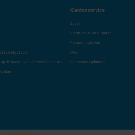
Klantenservice
25 jaar
Versturen & Retourneren
Contactgegevens
odesch tegoedbon
FAQ
jf op de hoogte van interessant nieuws!
Schoonmaakplannen
lzakken