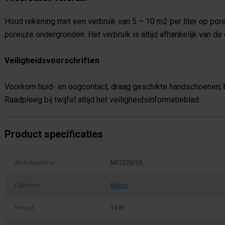
Houd rekening met een verbruik van 5 – 10 m2 per liter op por
poreuze ondergronden. Het verbruik is altijd afhankelijk van de 
Veiligheidsvoorschriften
Voorkom huid- en oogcontact, draag geschikte handschoenen, b
Raadpleeg bij twijfel altijd het veiligheidsinformatieblad.
Product specificaties
Artikelnummer
M02223/10
Fabrikant:
Mavro
Inhoud
10 ltr