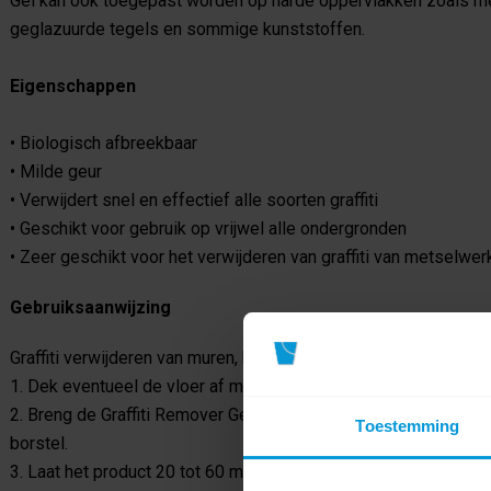
Gel kan ook toegepast worden op harde oppervlakken zoals meta
geglazuurde tegels en sommige kunststoffen.
Eigenschappen
• Biologisch afbreekbaar
• Milde geur
• Verwijdert snel en effectief alle soorten graffiti
• Geschikt voor gebruik op vrijwel alle ondergronden
• Zeer geschikt voor het verwijderen van graffiti van metselwer
Gebruiksaanwijzing
Graffiti verwijderen van muren, beton en andere poreuze onder
1. Dek eventueel de vloer af met een geschikte opvangmat zoa
2. Breng de Graffiti Remover Gel onverdund aan op de ondergr
Toestemming
borstel.
3. Laat het product 20 tot 60 minuten inwerken op de ondergron