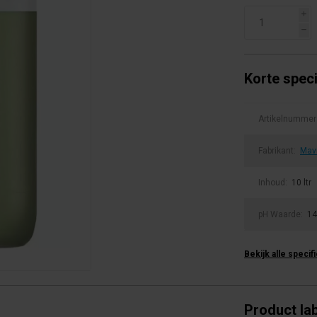
i
h
Korte speci
Artikelnummer
Fabrikant:
Mav
Inhoud:
10 ltr
pH Waarde:
14
Bekijk alle specif
Product la