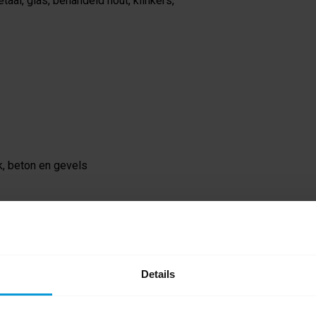
al, glas, behandeld hout, klinkers,
k, beton en gevels
gronden:
ls de Absorbent Roll.
ond met een kwast of chemisch resistente
Details
d en werk gedurende de inwerktijd de graffiti