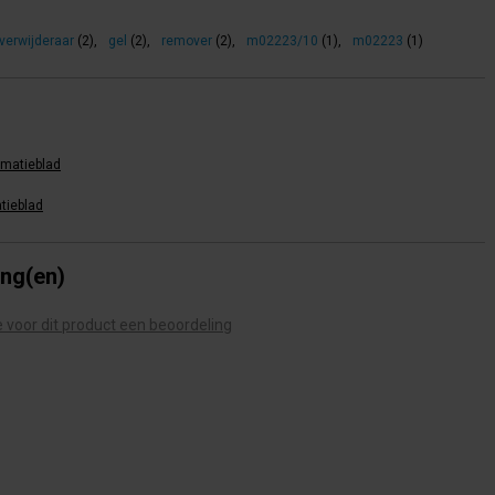
i verwijderaar
(2)
,
gel
(2)
,
remover
(2)
,
m02223/10
(1)
,
m02223
(1)
rmatieblad
tieblad
ing(en)
te voor dit product een beoordeling