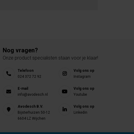
Nog vragen?
Onze product specialisten staan voor je klaar!
Telefoon
Volg ons op
024 372 72 92
Instagram
E-mail
Volg ons op
info@avodesch.nl
Youtube
Avodesch B.V.
Volg ons op
Bijsterhuizen 50-12
Linkedin
6604 LZ Wijchen