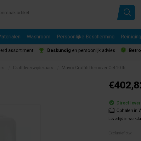
aterialen
Washroom
Persoonlijke Bescherming
Reinigin
erd assortiment
Deskundig
en persoonlijk advies
Betr
ers
Graffitiverwijderaars
Mavro Graffiti Remover Gel 10 ltr
€402,8
Direct leve
Ophalen in W
Levertijd in werkd
Exclusief btw.