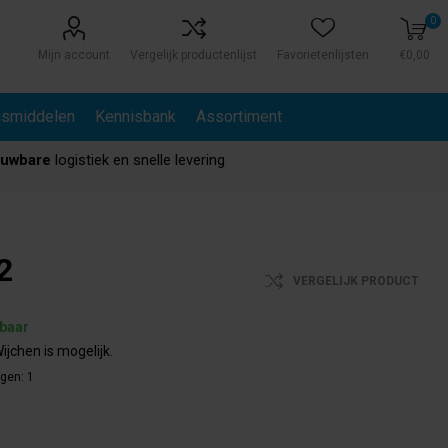
0
Mijn account
Vergelijk productenlijst
Favorietenlijsten
€0,00
gsmiddelen
Kennisbank
Assortiment
ouwbare
logistiek en snelle levering
2
VERGELIJK PRODUCT
rbaar
ijchen is mogelijk.
agen:
1