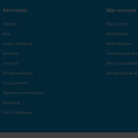
Informatie
Mijn account
Sitemap
Mijn account
Blog
Bestellingen
Cookie verklaring
Klant adressen
Brochure
Controleer uw Av
Over ons
Meld je aan en bli
Privacy verklaring
Sample-pack-afva
Duurzaamheid
Algemene voorwaarden
Werken bij
Part of OptiGroup