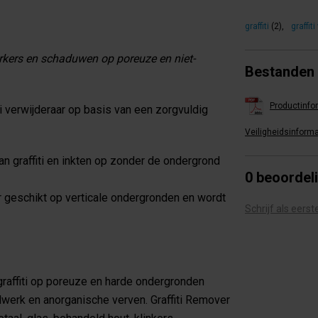
graffiti
(2)
,
graffit
 markers en schaduwen op poreuze en niet-
Bestanden
Productinfo
ti verwijderaar op basis van een zorgvuldig
Veiligheidsinforma
van graffiti en inkten op zonder de ondergrond
0 beoordel
r geschikt op verticale ondergronden en wordt
Schrijf als eers
 graffiti op poreuze en harde ondergronden
elwerk en anorganische verven. Graffiti Remover