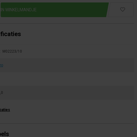
ficaties
:
M02223/10
ro
,0
icaties
bels