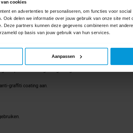
 van cookies
50 bar) en heet water (ca. 90°C).
ent en advertenties te personaliseren, om functies voor social
en semipermanente of permanente anti-graffiti
. Ook delen we informatie over jouw gebruik van onze site met 
e. Deze partners kunnen deze gegevens combineren met andere i
erzameld op basis van jouw gebruik van hun services.
worden met Shadow Remover.
euze ondergronden:
roge, schone microvezeldoek of powerspons.
Aanpassen
 minuten inwerken op de graffiti.
weg en spoel de ondergrond grondig na met
nti-graffiti coating aan.
gebruiken.