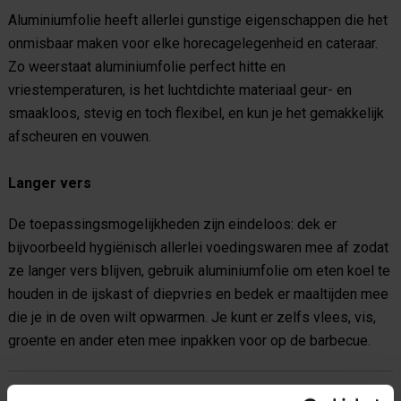
Aluminiumfolie heeft allerlei gunstige eigenschappen die het
onmisbaar maken voor elke horecagelegenheid en cateraar.
Zo weerstaat aluminiumfolie perfect hitte en
vriestemperaturen, is het luchtdichte materiaal geur- en
smaakloos, stevig en toch flexibel, en kun je het gemakkelijk
afscheuren en vouwen.
Langer vers
De toepassingsmogelijkheden zijn eindeloos: dek er
bijvoorbeeld hygiënisch allerlei voedingswaren mee af zodat
ze langer vers blijven, gebruik aluminiumfolie om eten koel te
houden in de ijskast of diepvries en bedek er maaltijden mee
die je in de oven wilt opwarmen. Je kunt er zelfs vlees, vis,
groente en ander eten mee inpakken voor op de barbecue.