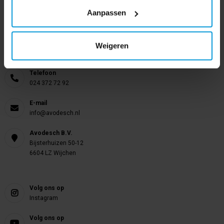
Aanpassen
Nog vragen?
Weigeren
Onze product specialisten staan voor je klaar!
Telefoon
024 372 72 92
E-mail
info@avodesch.nl
Avodesch B.V.
Bijsterhuizen 50-12
6604 LZ Wijchen
Volg ons op
Instagram
Volg ons op