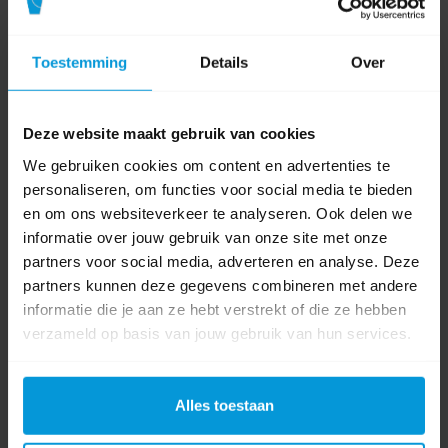
Type
Placemats
tafelaankleding
Toestemming
Details
Over
Product labels
Deze website maakt gebruik van cookies
tafelaankleding
(19)
,
Placemat
(12)
,
duni
(47)
,
160190
(1)
We gebruiken cookies om content en advertenties te
personaliseren, om functies voor social media te bieden
en om ons websiteverkeer te analyseren. Ook delen we
0 beoordeling(en)
informatie over jouw gebruik van onze site met onze
partners voor social media, adverteren en analyse. Deze
Schrijf als eerste voor dit product een beoordeling
partners kunnen deze gegevens combineren met andere
informatie die je aan ze hebt verstrekt of die ze hebben
verzameld op basis van jouw gebruik van hun services.
Alles toestaan