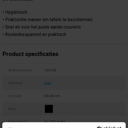
• Hygiënisch
• Praktische manier om tafels te beschermen
• Snel en voor het juiste aantal couverts
• Kostenbesparend en praktisch
Product specificaties
Artikelnummer
160190
Fabrikant:
Duni
Formaat
30x40 cm
Kleur
Hoeveelheid
4 x 250 stuks