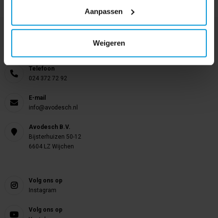
Aanpassen
Nog vragen?
Weigeren
Onze product specialisten staan voor je klaar!
Telefoon
024 372 72 92
E-mail
info@avodesch.nl
Avodesch B.V.
Bijsterhuizen 50-12
6604 LZ Wijchen
Volg ons op
Instagram
Volg ons op