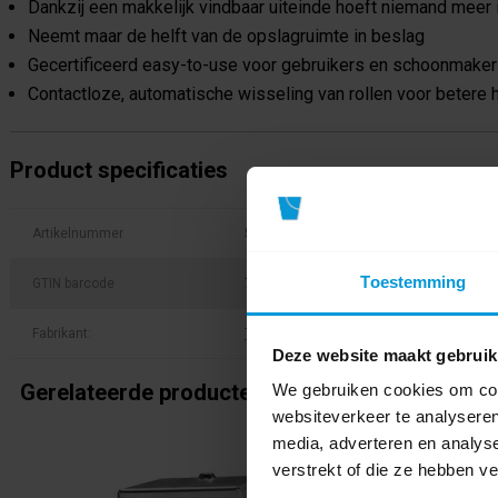
Dankzij een makkelijk vindbaar uiteinde hoeft niemand meer 
Neemt maar de helft van de opslagruimte in beslag
Gecertificeerd easy-to-use voor gebruikers en schoonmakers
Contactloze, automatische wisseling van rollen voor betere 
Product specificaties
Artikelnummer
558041
Toestemming
GTIN barcode
7322542403617
Fabrikant:
Tork
Deze website maakt gebruik
Gerelateerde producten
We gebruiken cookies om cont
websiteverkeer te analyseren
media, adverteren en analys
verstrekt of die ze hebben v