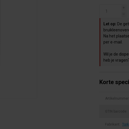
i
h
Let op:
De geto
bruikleenover
Na het plaats
per e-mail.
Wil je de dis
heb je vragen
Korte speci
Artikelnummer
GTIN barcode:
Fabrikant:
Tork