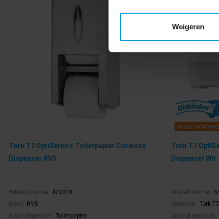
Weigeren
Tork T7 OptiServe® Toiletpapier Coreless
Tork T7 OptiSe
Dispenser RVS
Dispenser Wit
Artikelnummer:
472019
Artikelnummer:
5
Kleur:
RVS
Systeem:
Tork T7
Soort dispenser:
Toiletpapier
Soort dispenser: