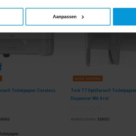
Aanpassen
rve® Toiletpapier Coreless
Tork T7 OptiServe® Toiletpapie
Dispenser Wit 4 rol
58060
Artikelnummer:
558051
Toiletpapier