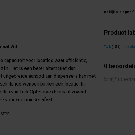
Bekijk alle specif
Product la
caal Wit
Tork
(159)
,
corel
capaciteit voor locaties waar efficiëntie,
0 beoordel
ijn. Het is een beter alternatief dan
 het uitgebreide aanbod aan dispensers kan met
Schrijf als eers
chillende wensen binnen een locatie. In
 rollen van Tork OptiServe driemaal zoveel
e voor veel minder afval
asten