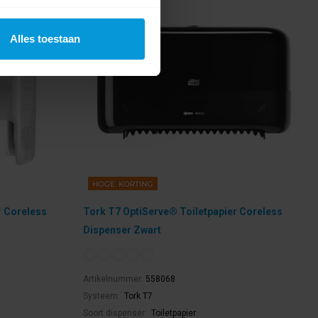
Alles toestaan
r Coreless
Tork T7 OptiServe® Toiletpapier Coreless
Dispenser Zwart
Artikelnummer:
558068
Systeem:
Tork T7
Soort dispenser:
Toiletpapier