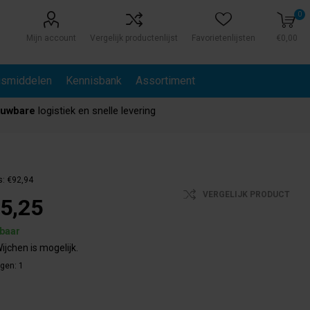
0
Mijn account
Vergelijk productenlijst
Favorietenlijsten
€0,00
gsmiddelen
Kennisbank
Assortiment
ouwbare
logistiek en snelle levering
s:
€92,94
VERGELIJK PRODUCT
5,25
rbaar
ijchen is mogelijk.
agen:
1