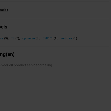
icaties
bels
ess
(9)
,
T7
(7)
,
optiserve
(3)
,
558041
(1)
,
verticaal
(1)
ing(en)
te voor dit product een beoordeling