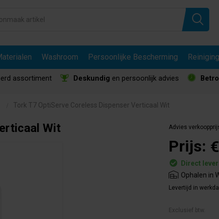
aterialen
Washroom
Persoonlijke Bescherming
Reinigin
erd assortiment
Deskundig
en persoonlijk advies
Betr
Tork T7 OptiServe Coreless Dispenser Verticaal Wit
erticaal Wit
Advies verkoopprij
Prijs:
€
Direct leve
Ophalen in W
Levertijd in werkd
Exclusief btw.