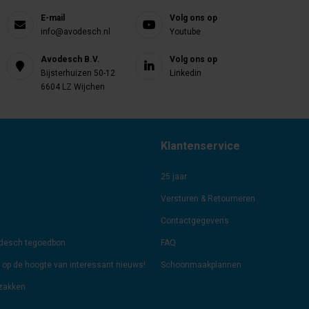
E-mail
Volg ons op
info@avodesch.nl
Youtube
Avodesch B.V.
Volg ons op
Bijsterhuizen 50-12
Linkedin
6604 LZ Wijchen
Klantenservice
25 jaar
Versturen & Retourneren
Contactgegevens
odesch tegoedbon
FAQ
jf op de hoogte van interessant nieuws!
Schoonmaakplannen
lzakken