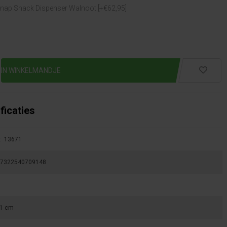
nap Snack Dispenser Walnoot [+€62,95]
ficaties
:
13671
7322540709148
1 cm