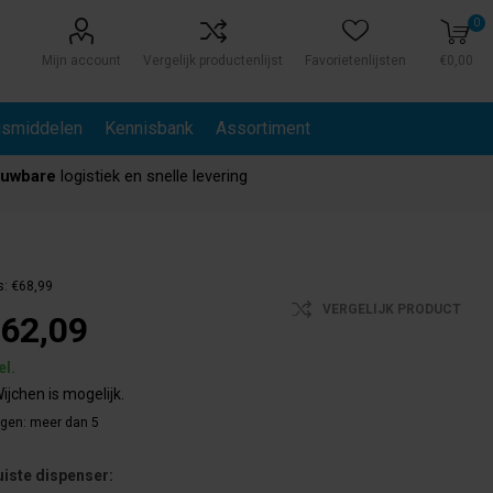
0
Mijn account
Vergelijk productenlijst
Favorietenlijsten
€0,00
gsmiddelen
Kennisbank
Assortiment
ouwbare
logistiek en snelle levering
s:
€68,99
VERGELIJK PRODUCT
62,09
el.
ijchen is mogelijk.
agen:
meer dan 5
uiste dispenser: