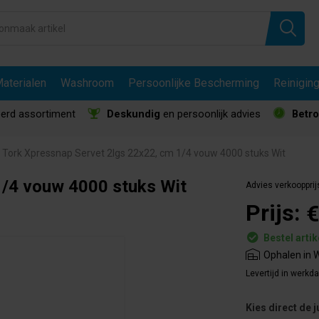
aterialen
Washroom
Persoonlijke Bescherming
Reinigin
erd assortiment
Deskundig
en persoonlijk advies
Betr
Tork Xpressnap Servet 2lgs 22x22, cm 1/4 vouw 4000 stuks Wit
1/4 vouw 4000 stuks Wit
Advies verkoopprij
Prijs:
€
Bestel artik
Ophalen in W
Levertijd in werkd
Kies direct de j