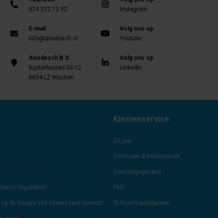
024 372 72 92
Instagram
E-mail
Volg ons op
info@avodesch.nl
Youtube
Avodesch B.V.
Volg ons op
Bijsterhuizen 50-12
Linkedin
6604 LZ Wijchen
Klantenservice
25 jaar
Versturen & Retourneren
Contactgegevens
odesch tegoedbon
FAQ
jf op de hoogte van interessant nieuws!
Schoonmaakplannen