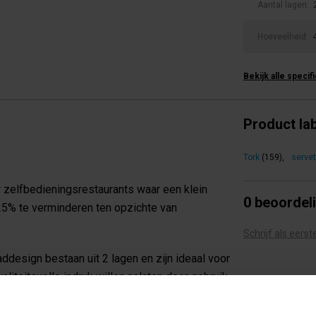
Aantal lagen:
Hoeveelheid:
Bekijk alle specif
Product la
Tork
(159)
,
serve
zelfbedieningsrestaurants waar een klein
0 beoordel
5% te verminderen ten opzichte van
Schrijf als eers
design bestaan uit 2 lagen en zijn ideaal voor
iteitsvolle indruk willen nalaten door gebruik
 ontwerp.