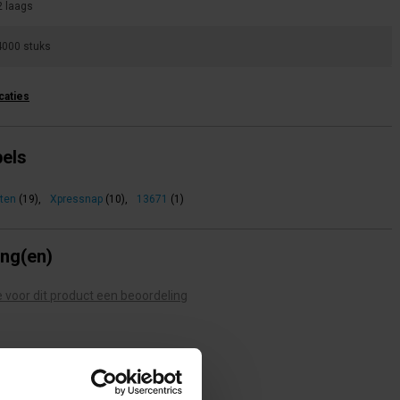
2 laags
4000 stuks
icaties
bels
tten
(19)
,
Xpressnap
(10)
,
13671
(1)
ing(en)
te voor dit product een beoordeling