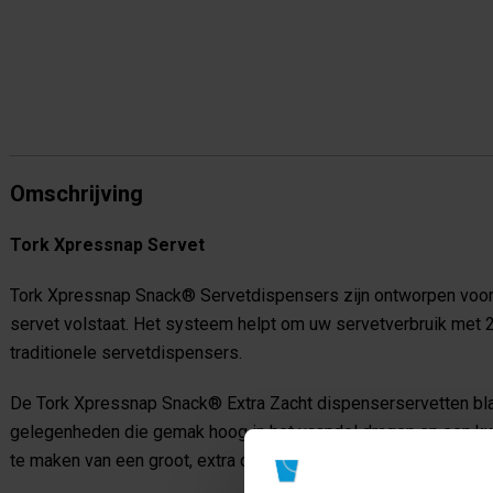
Omschrijving
Tork Xpressnap Servet
Tork Xpressnap Snack® Servetdispensers zijn ontworpen voor 
servet volstaat.
Het systeem helpt om uw servetverbruik met 2
traditionele servetdispensers.
De Tork Xpressnap Snack® Extra Zacht dispenserservetten blad
gelegenheden die gemak hoog in het vaandel dragen en een kwal
te maken van een groot, extra dik snackservet met een verfijnd