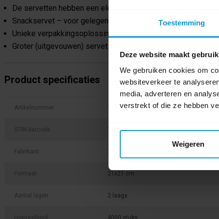
De servetten hebben een elegant wit bladdecor dat de kwalit
Snackservet – voor gelegenheden waar een kleiner servet v
Toestemming
Unieke verpakkingsoplossing: de bundels zijn beschermd doo
Groter (uitgevouwen) servet ideaal voor elke eetgelegenhei
Deze website maakt gebruik
We gebruiken cookies om cont
Product specificaties
websiteverkeer te analyseren
media, adverteren en analys
verstrekt of die ze hebben v
Artikelnummer
13671
GTIN barcode
7322540709148
Weigeren
Fabrikant:
Tork
Formaat
21x21 cm
Aantal lagen
2 laags
Hoeveelheid
4000 stuks