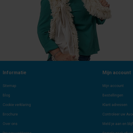
Informatie
Mijn account
Sitemap
Mijn account
Blog
Bestellingen
Cookie verklaring
Klant adressen
Brochure
Controleer uw Av
Over ons
Meld je aan en bli