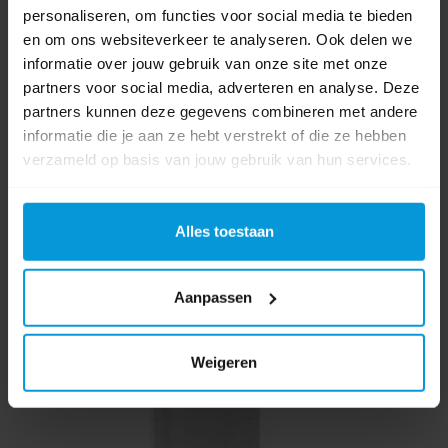
personaliseren, om functies voor social media te bieden
€122,42
€136,02
en om ons websiteverkeer te analyseren. Ook delen we
Direct leverbaar
informatie over jouw gebruik van onze site met onze
Ophalen in Wijchen is mogelijk.
partners voor social media, adverteren en analyse. Deze
Exclusief btw.
partners kunnen deze gegevens combineren met andere
informatie die je aan ze hebt verstrekt of die ze hebben
verzameld op basis van jouw gebruik van hun services.
Alles toestaan
Aanpassen
Weigeren