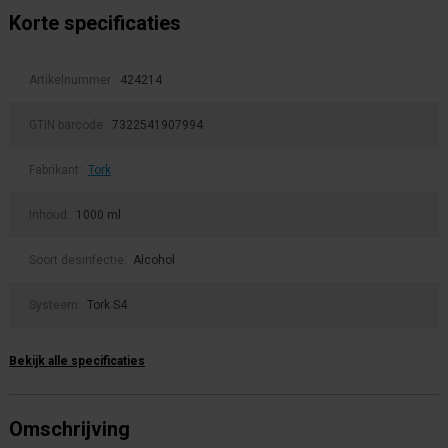
Korte specificaties
Artikelnummer:
424214
GTIN barcode:
7322541907994
Fabrikant:
Tork
Inhoud:
1000 ml
Soort desinfectie:
Alcohol
Systeem:
Tork S4
Bekijk alle specificaties
Omschrijving