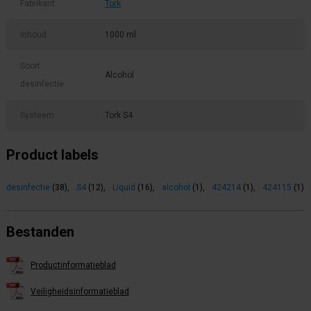
Fabrikant:
Tork
Inhoud
1000 ml
Soort
Alcohol
desinfectie
Systeem
Tork S4
Product labels
desinfectie
(38)
,
S4
(12)
,
Liquid
(16)
,
alcohol
(1)
,
424214
(1)
,
424115
(1)
Bestanden
Productinformatieblad
Veiligheidsinformatieblad