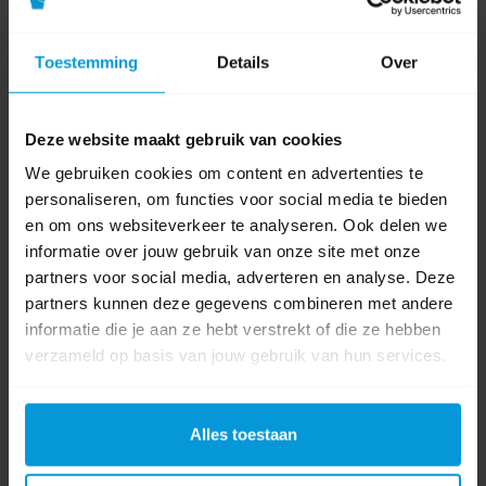
Artikelnummer
204042
Toestemming
Details
Over
GTIN barcode
7310791265681
Deze website maakt gebruik van cookies
Fabrikant:
Tork
We gebruiken cookies om content en advertenties te
personaliseren, om functies voor social media te bieden
Lengte
40
en om ons websiteverkeer te analyseren. Ook delen we
afvalzak in cm
informatie over jouw gebruik van onze site met onze
partners voor social media, adverteren en analyse. Deze
Breedte
30 - 40 cm
partners kunnen deze gegevens combineren met andere
afvalzak
informatie die je aan ze hebt verstrekt of die ze hebben
Inhoud
5,0 ltr
verzameld op basis van jouw gebruik van hun services.
Kleur
Alles toestaan
Afmeting
33 x 40 cm