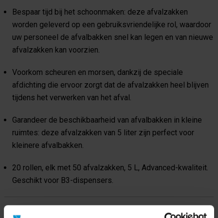
Bespaar tijd bij het schoonmaken: deze afvalzakken
worden geleverd op een gebruiksvriendelijke rol, waardoor
uw personeel de afvalbakken snel kan legen en van nieuwe
afvalzakken kan voorzien.
Voorkom scheuren en morsen, dankzij de speciale
afdichting die ervoor zorgt dat de afvalzakken heel blijven
tijdens het verwerken van het afval.
Garandeer de beschikbaarheid van afvalbakken in kleine
ruimtes: deze afvalzakken van 5 liter zijn perfect voor
kleinere afvalbakken.
20 rollen, elk met 50 afvalzakken, 5 L, Advanced-kwaliteit.
Geschikt voor B3-dispensers.
Product specificaties