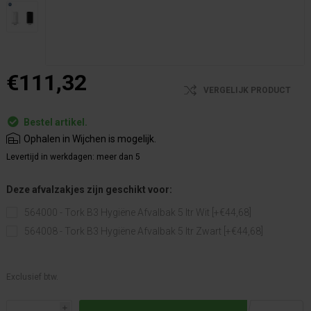
€111,32
VERGELIJK PRODUCT
Bestel artikel.
Ophalen in Wijchen is mogelijk.
Levertijd in werkdagen:
meer dan 5
Deze afvalzakjes zijn geschikt voor:
564000 - Tork B3 Hygiëne Afvalbak 5 ltr Wit [+€44,68]
564008 - Tork B3 Hygiëne Afvalbak 5 ltr Zwart [+€44,68]
Exclusief btw.
i