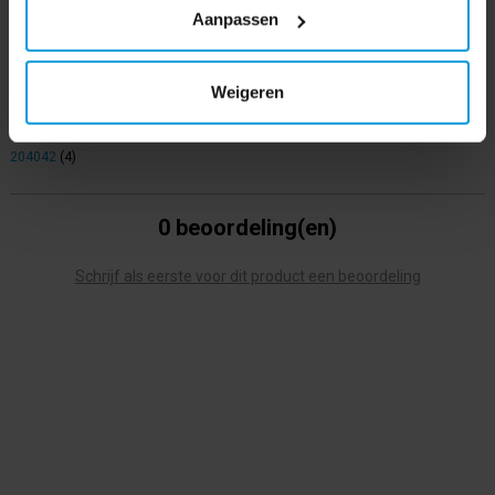
Systeem
Tork B3
Aanpassen
Product labels
Weigeren
Tork
(159)
,
564000
(4)
,
564008
(4)
,
204040
(4)
,
afvalzak
(31)
,
b3
(4)
,
204042
(4)
0 beoordeling(en)
Schrijf als eerste voor dit product een beoordeling