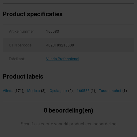
Product specificaties
Artikelnummer
160583
GTIN barcode
4023103210509
Fabrikant:
Vileda Professional
Product labels
Vileda
(171)
,
Mopbox
(3)
,
Opslagbox
(2)
,
160583
(1)
,
Tussenschot
(1)
0 beoordeling(en)
Schrijf als eerste voor dit product een beoordeling