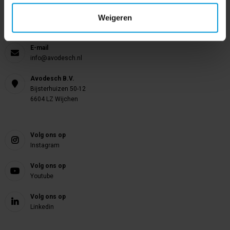
Weigeren
Telefoon
024 372 72 92
E-mail
info@avodesch.nl
Avodesch B.V.
Bijsterhuizen 50-12
6604 LZ Wijchen
Volg ons op
Instagram
Volg ons op
Youtube
Volg ons op
Linkedin