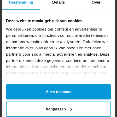
Toestemming
Details
Over
Kleur
Deze website maakt gebruik van cookies
0 beoordeling(en)
We gebruiken cookies om content en advertenties te
personaliseren, om functies voor social media te bieden
Schrijf als eerste voor dit product een beoordeling
en om ons websiteverkeer te analyseren. Ook delen we
informatie over jouw gebruik van onze site met onze
partners voor social media, adverteren en analyse. Deze
partners kunnen deze gegevens combineren met andere
informatie die je aan ze hebt verstrekt of die ze hebben
verzameld op basis van jouw gebruik van hun services.
Alles toestaan
Nog vragen?
Aanpassen
Onze product specialisten staan voor je klaar!