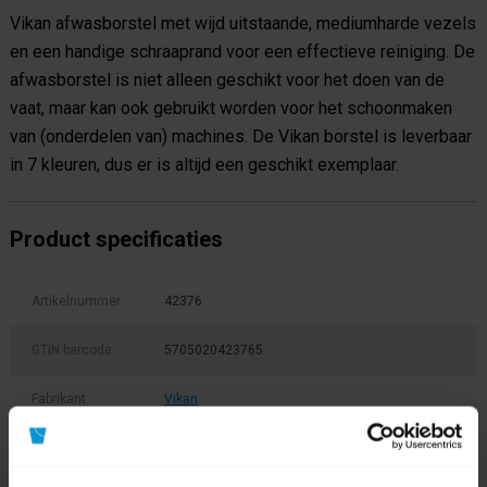
Vikan afwasborstel met wijd uitstaande, mediumharde vezels
en een handige schraaprand voor een effectieve reiniging. De
afwasborstel is niet alleen geschikt voor het doen van de
vaat, maar kan ook gebruikt worden voor het schoonmaken
van (onderdelen van) machines. De Vikan borstel is leverbaar
in 7 kleuren, dus er is altijd een geschikt exemplaar.
Product specificaties
Artikelnummer
42376
GTIN barcode
5705020423765
Fabrikant:
Vikan
Soort
Afwasborstel
hulpmateriaal