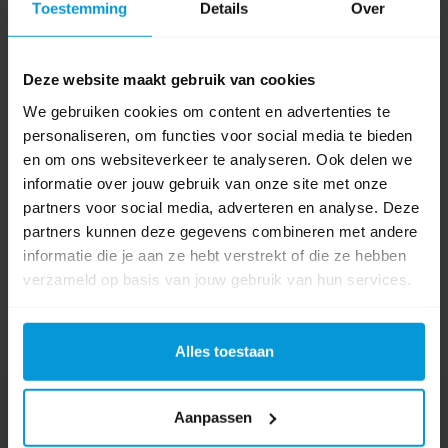
Toestemming
Details
Over
Kleur
Deze website maakt gebruik van cookies
0 beoordeling(en)
We gebruiken cookies om content en advertenties te
personaliseren, om functies voor social media te bieden
Schrijf als eerste voor dit product een beoordeling
en om ons websiteverkeer te analyseren. Ook delen we
informatie over jouw gebruik van onze site met onze
partners voor social media, adverteren en analyse. Deze
partners kunnen deze gegevens combineren met andere
informatie die je aan ze hebt verstrekt of die ze hebben
verzameld op basis van jouw gebruik van hun services.
Alles toestaan
Nog vragen?
Aanpassen
Onze product specialisten staan voor je klaar!