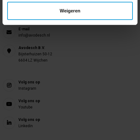
Weigeren
Telefoon
024 372 72 92
E-mail
info@avodesch.nl
Avodesch B.V.
Bijsterhuizen 50-12
6604 LZ Wijchen
Volg ons op
Instagram
Volg ons op
Youtube
Volg ons op
Linkedin