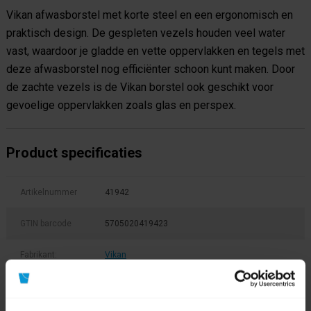
Vikan afwasborstel met korte steel en een ergonomisch en
praktisch design. De gespleten vezels houden veel water
vast, waardoor je gladde en vette oppervlakken en tegels met
deze afwasborstel nog efficiënter schoon kunt maken. Door
de zachte vezels is de Vikan borstel ook geschikt voor
gevoelige oppervlakken zoals glas en perspex.
Product specificaties
Artikelnummer
41942
GTIN barcode
5705020419423
Fabrikant:
Vikan
Soort
Afwasborstel
hulpmateriaal