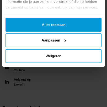
024 372 72 92
informatie die je aan ze hebt verstrekt of die ze hebben
verzameld op basis van jouw gebruik van hun services.
E-mail
info@avodesch.nl
Alles toestaan
Avodesch B.V.
Bijsterhuizen 50-12
6604 LZ Wijchen
Aanpassen
Volg ons op
Weigeren
Instagram
Volg ons op
Youtube
Volg ons op
Linkedin