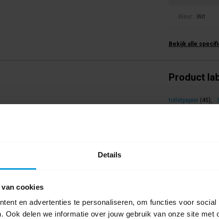
Kleur:
Wit
Bekijk alle specif
Product la
toiletpapier
(45)
,
331050
(1)
,
3178
oudig in gebruik, met grote inhoudsindicator
rbruik.
Bestanden
Details
Productinfo
Gebruiksaan
 van cookies
ent en advertenties te personaliseren, om functies voor social
. Ook delen we informatie over jouw gebruik van onze site met 
0 beoordel