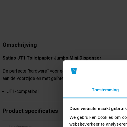
Omschrijving
Satino JT1 Toiletpapier Jumbo Mini Dispenser
De perfecte “hardware” voor eersteklas soft toiletpapier. Eenv
aan de voorzijde en met geïntegreerde rem tegen overmatig ve
Toestemming
JT1-compatibel
Deze website maakt gebruik
Product specificaties
We gebruiken cookies om cont
websiteverkeer te analyseren