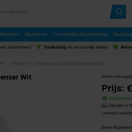
aterialen
Washroom
Persoonlijke Bescherming
Reinigin
erd assortiment
Deskundig
en persoonlijk advies
Betr
om
Satino JT1 Toiletpapier Jumbo Mini Dispenser Wit
penser Wit
Advies verkoopprij
Prijs:
€
Direct leve
Ophalen in W
Levertijd in werkd
Deze dispenser 