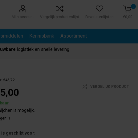
0
Mijn account
Vergelijk productenlijst
Favorietenlijsten
€0,00
gsmiddelen
Kennisbank
Assortiment
ouwbare
logistiek en snelle levering
s:
€45,72
VERGELIJK PRODUCT
5,00
rbaar
ijchen is mogelijk.
agen:
1
is geschikt voor: