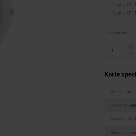
Satino JT1 T
Satino JT1 T
Exclusief btw.
i
h
Korte speci
Artikelnummer
Fabrikant:
Sati
Systeem:
Sati
Soort dispense