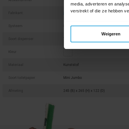
Artikelnummer
331050
media, adverteren en analys
verstrekt of die ze hebben v
Fabrikant:
Satino by Wepa
Systeem
Satino JT1
Weigeren
Soort dispenser
Toiletpapier
Kleur
Materiaal
Kunststof
Soort toiletpapier
Mini Jumbo
Afmeting
245 (B) x 265 (H) x 122 (D)