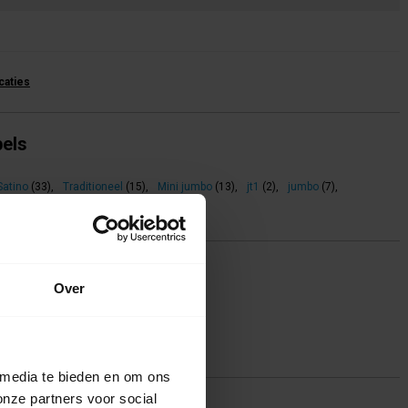
icaties
bels
Satino
(33)
,
Traditioneel
(15)
,
Mini jumbo
(13)
,
jt1
(2)
,
jumbo
(7)
,
70
(1)
,
317810
(2)
Over
rmatieblad
wijzing
 media te bieden en om ons
onze partners voor social
ing(en)