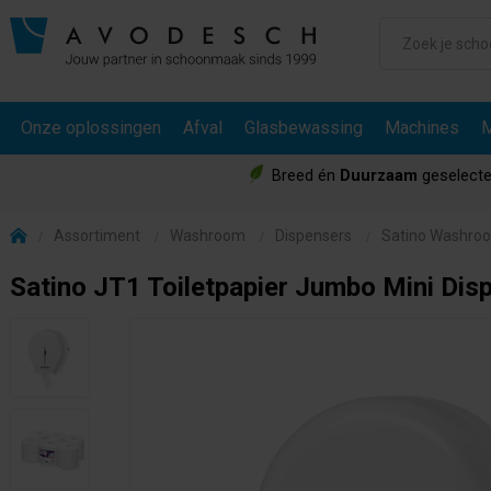
Onze oplossingen
Afval
Glasbewassing
Machines
M
Breed én
Duurzaam
geselecte
Assortiment
Washroom
Dispensers
Satino Washro
Satino JT1 Toiletpapier Jumbo Mini Dis