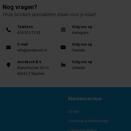
Nog vragen?
Onze product specialisten staan voor je klaar!
Telefoon
Volg ons op
024 372 72 92
Instagram
E-mail
Volg ons op
info@avodesch.nl
Youtube
Avodesch B.V.
Volg ons op
Bijsterhuizen 50-12
Linkedin
6604 LZ Wijchen
Klantenservice
25 jaar
Versturen & Retourneren
Contactgegevens