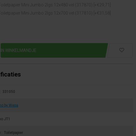
oiletpapier Mini Jumbo 2lgs 12x480 vel (317870) [+€29,71]
oiletpapier Mini Jumbo 2lgs 12x700 vel (317810) [+€31,58]
ficaties
:
331050
no by Wepa
no JT1
r:
Toiletpapier