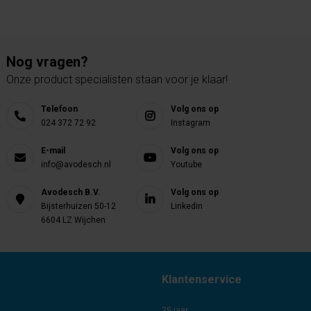
Nog vragen?
Onze product specialisten staan voor je klaar!
Telefoon
Volg ons op
024 372 72 92
Instagram
E-mail
Volg ons op
info@avodesch.nl
Youtube
Avodesch B.V.
Volg ons op
Bijsterhuizen 50-12
Linkedin
6604 LZ Wijchen
Klantenservice
25 jaar