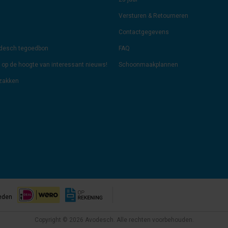
Versturen & Retourneren
Contactgegevens
odesch tegoedbon
FAQ
jf op de hoogte van interessant nieuws!
Schoonmaakplannen
lzakken
eden
Copyright © 2026 Avodesch. Alle rechten voorbehouden.