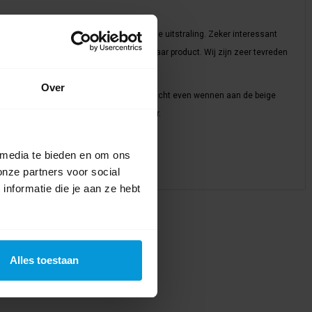
mooi product, goede kwaliteit en duurzame uitstraling. Zeker interessant
telling niet duurder is dan een vergelijkbaar product. Wij zijn zeer tevreden
Over
iteit
wellicht even wennen aan de beige
uitstraling
kleur.
ing heel interessant
 media te bieden en om ons
uct Expert
|
10-7-2023 10:37
onze partners voor social
nformatie die je aan ze hebt
n)
|
Beoordeling toevoegen
Alles toestaan