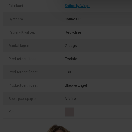
Fabrikant:
Satino by Wepa
Systeem
Satino CF1
Papier - Kwaliteit
Recycling
Aantal lagen
2 laags
Productcertificaat
Ecolabel
Productcertificaat
FSC
Productcertificaat
Blauwe Engel
Soort poetspapier
Midi rol
Kleur