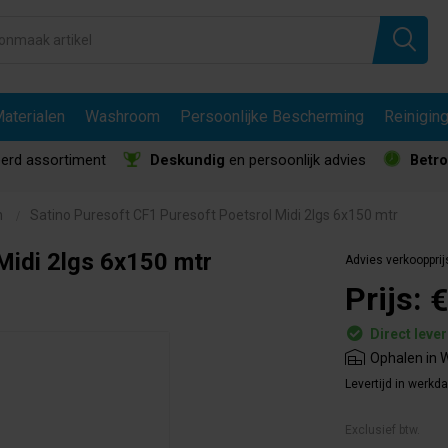
aterialen
Washroom
Persoonlijke Bescherming
Reinigin
erd assortiment
Deskundig
en persoonlijk advies
Betr
n
Satino Puresoft CF1 Puresoft Poetsrol Midi 2lgs 6x150 mtr
Midi 2lgs 6x150 mtr
Advies verkoopprij
Prijs:
€
Direct leve
Ophalen in W
Levertijd in werkd
Exclusief btw.