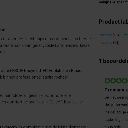
Bekijk alle specif
Product la
rol
Poetsrol
(15)
,
Pr
een bijzonder zacht papier in combinatie met hoge
hksatino
(12)
uurzame basis van gerecyclede kartonvezels. Ideaal
men.
1 beoordel
erd met
FSC® Recycled
,
EU Ecolabel
en
Blauer
 binnen professioneel sanitairbeheer.
Premium kw
ed handdoekrol geschikt voor hotellerie,
De nieuwe prod
en comfort belangrijk zijn. De soft beige kleur
Het papier voe
(beige) zou je
papier is gema
systeem. In combinatie met de juiste dispenser
dik in orde.