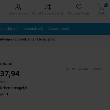
0
Mijn account
Vergelijk productenlijst
Favorietenlijsten
€0,00
gsmiddelen
Kennisbank
Assortiment
ouwbare
logistiek en snelle levering
s:
€50,58
VERGELIJK PRODUCT
37,94
rbaar
ijchen is mogelijk.
agen:
1