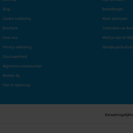
Blog
Bestellingen
Cookie verklaring
Klant adressen
Brochure
Controleer uw Av
Over ons
Meld je aan en bli
Privacy verklaring
Sample-pack-afva
Duurzaamheid
Algemene voorwaarden
Werken bij
Part of OptiGroup
Betaalmogelijkh