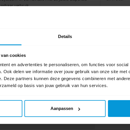
ouwbaar verbruik.
Al met al een 
omdat de prijss
over Puresoft.
Details
mooie kwal
duurzame 
prijsstell
 van cookies
ent en advertenties te personaliseren, om functies voor social
op elkaar zijn afgestemd. Zo combineer je comfort,
Avodesch Prod
. Ook delen we informatie over jouw gebruik van onze site met 
e. Deze partners kunnen deze gegevens combineren met andere i
erzameld op basis van jouw gebruik van hun services.
1 beoordeling(e
Aanpassen