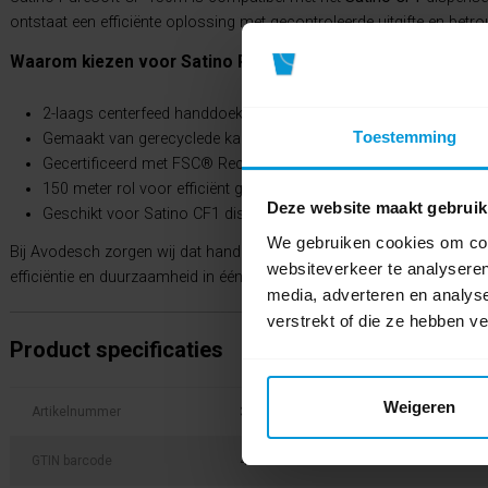
ontstaat een efficiënte oplossing met gecontroleerde uitgifte en betr
Waarom kiezen voor Satino PureSoft CF 150m?
2-laags centerfeed handdoekrol met zachte haptiek
Toestemming
Gemaakt van gerecyclede kartonvezels
Gecertificeerd met FSC® Recycled en EU Ecolabel
150 meter rol voor efficiënt gebruik
Deze website maakt gebruik
Geschikt voor Satino CF1 dispensers
We gebruiken cookies om cont
Bij Avodesch zorgen wij dat handdoekrollen en dispensers optimaal 
websiteverkeer te analyseren
efficiëntie en duurzaamheid in één doordachte sanitaire oplossing.
media, adverteren en analys
verstrekt of die ze hebben v
Product specificaties
Weigeren
Artikelnummer
314290
GTIN barcode
4000735326969