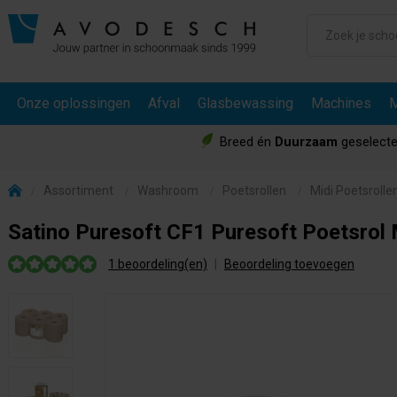
Onze oplossingen
Afval
Glasbewassing
Machines
M
Breed én
Duurzaam
geselecte
Assortiment
Washroom
Poetsrollen
Midi Poetsrolle
Satino Puresoft CF1 Puresoft Poetsrol 
1 beoordeling(en)
|
Beoordeling toevoegen