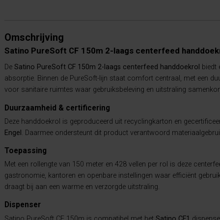
Omschrijving
Satino PureSoft CF 150m 2-laags centerfeed handdoek
De
Satino PureSoft CF 150m 2-laags centerfeed handdoekrol
biedt 
absorptie. Binnen de PureSoft-lijn staat comfort centraal, met een d
voor sanitaire ruimtes waar gebruiksbeleving en uitstraling samenko
Duurzaamheid & certificering
Deze handdoekrol is geproduceerd uit recyclingkarton en gecertifice
Engel
. Daarmee ondersteunt dit product verantwoord materiaalgebruik
Toepassing
Met een rollengte van 150 meter en 428 vellen per rol is deze centerfe
gastronomie, kantoren en openbare instellingen waar efficiënt gebruik 
draagt bij aan een warme en verzorgde uitstraling.
Dispenser
Satino PureSoft CF 150m is compatibel met het
Satino CF1
dispenser