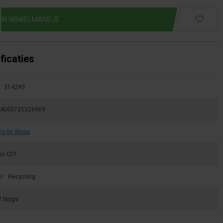
ficaties
:
314290
4000735326969
no by Wepa
no CF1
it:
Recycling
2 laags