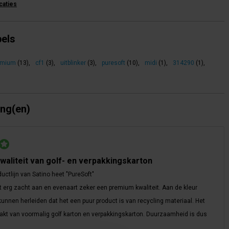
icaties
bels
emium
(13)
,
cf1
(3)
,
uitblinker
(3)
,
puresoft
(10)
,
midi
(1)
,
314290
(1)
,
ing(en)
aliteit van golf- en verpakkingskarton
uctlijn van Satino heet "PureSoft"
lt erg zacht aan en evenaart zeker een premium kwaliteit. Aan de kleur
 kunnen herleiden dat het een puur product is van recycling materiaal. Het
akt van voormalig golf karton en verpakkingskarton. Duurzaamheid is dus