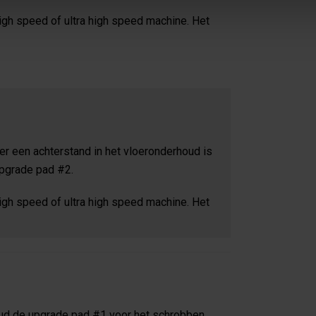
igh speed of ultra high speed machine. Het
er een achterstand in het vloeronderhoud is
upgrade pad #2.
igh speed of ultra high speed machine. Het
oud de upgrade pad #1 voor het schrobben.