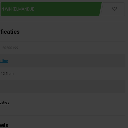
ficaties
:
20200199
oline
x 12,5 cm
icaties
bels