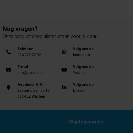
Nog vragen?
Onze product specialisten staan voor je klaar!
Telefoon
Volg ons op
024 372 72 92
Instagram
E-mail
Volg ons op
info@avodesch.nl
Youtube
Avodesch B.V.
Volg ons op
Bijsterhuizen 50-12
Linkedin
6604 LZ Wijchen
Klantenservice