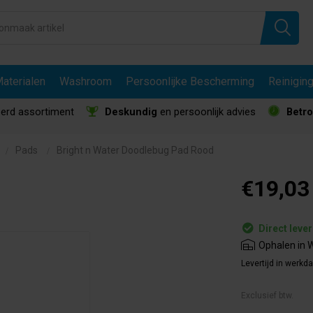
aterialen
Washroom
Persoonlijke Bescherming
Reinigin
erd assortiment
Deskundig
en persoonlijk advies
Betr
Pads
Bright n Water Doodlebug Pad Rood
€19,03
Direct leve
Ophalen in W
Levertijd in werkd
Exclusief btw.