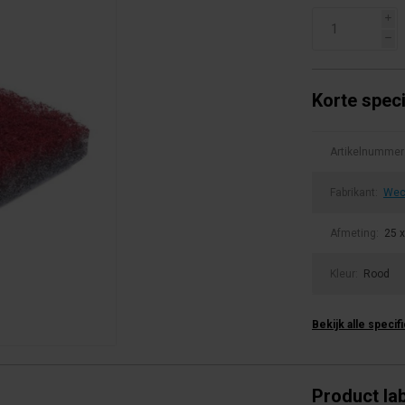
i
h
Korte speci
Artikelnummer
Fabrikant:
Wec
Afmeting:
25 
Kleur:
Rood
Bekijk alle specif
Product la