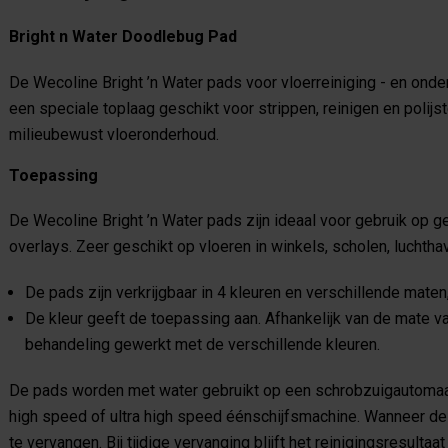
Bright n Water Doodlebug Pad
De Wecoline Bright ’n Water pads voor vloerreiniging - en onde
een speciale toplaag geschikt voor strippen, reinigen en polijs
milieubewust vloeronderhoud.
Toepassing
De Wecoline Bright ’n Water pads zijn ideaal voor gebruik op ge
overlays. Zeer geschikt op vloeren in winkels, scholen, luchtha
De pads zijn verkrijgbaar in 4 kleuren en verschillende maten
De kleur geeft de toepassing aan. Afhankelijk van de mate van
behandeling gewerkt met de verschillende kleuren.
De pads worden met water gebruikt op een schrobzuigautomaa
high speed of ultra high speed éénschijfsmachine. Wanneer de 
te vervangen. Bij tijdige vervanging blijft het reinigingsresultaat