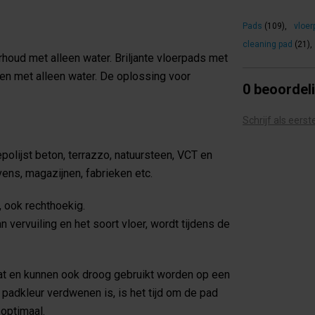
Pads
(109)
,
vloer
cleaning pad
(21)
,
rhoud met alleen water. Briljante vloerpads met
ten met alleen water. De oplossing voor
0 beoordel
Schrijf als eers
polijst beton, terrazzo, natuursteen, VCT en
vens, magazijnen, fabrieken etc.
, ook rechthoekig.
 vervuiling en het soort vloer, wordt tijdens de
t en kunnen ook droog gebruikt worden op een
padkleur verdwenen is, is het tijd om de pad
 optimaal.