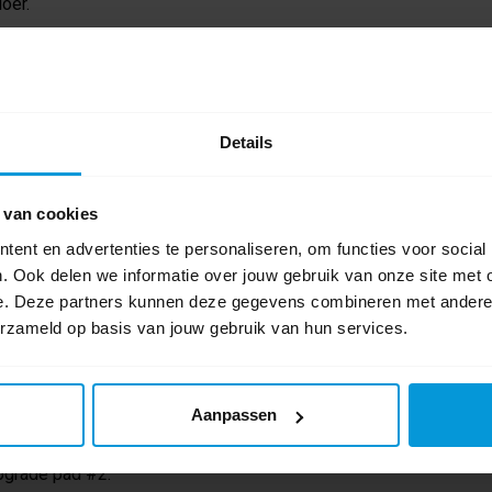
oer.
een marmer vloer.
Details
ppen kan direct een beschermlaag geplaatst
an de vloer, onderhoud en behoud van glans
 van cookies
 of wekelĳks de cleaning pad onder een
ent en advertenties te personaliseren, om functies voor social
. Ook delen we informatie over jouw gebruik van onze site met 
e. Deze partners kunnen deze gegevens combineren met andere i
igh speed of ultra high speed machine. Het
erzameld op basis van jouw gebruik van hun services.
Aanpassen
er een achterstand in het vloeronderhoud is
pgrade pad #2.