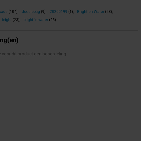
pads
(104)
,
doodlebug
(9)
,
20200199
(1)
,
Bright en Water
(23)
,
bright
(23)
,
bright 'n water
(23)
ing(en)
te voor dit product een beoordeling