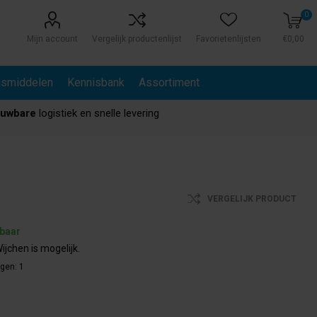
0
Mijn account
Vergelijk productenlijst
Favorietenlijsten
€0,00
gsmiddelen
Kennisbank
Assortiment
ouwbare
logistiek en snelle levering
VERGELIJK PRODUCT
rbaar
ijchen is mogelijk.
agen:
1