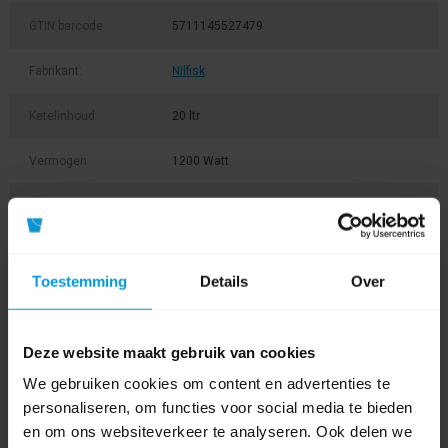
GTIN barcode
5711145527479
Fabrikant:
Nilfisk
Ketelinhoud
20 ltr
Vermogen
1200 Watt
Kabellengte
10,0 mtr
Geluidsniveau dB
64 dB(A)
Toestemming
Details
Over
Afmeting
380x390x510 mm Lengte x breedte x hoogte
Vacuümvermogen
23 kPa
Deze website maakt gebruik van cookies
We gebruiken cookies om content en advertenties te
Gewicht
7,5 kg
personaliseren, om functies voor social media te bieden
en om ons websiteverkeer te analyseren. Ook delen we
Product labels