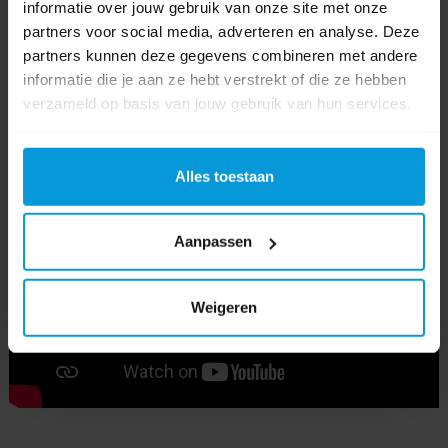
informatie over jouw gebruik van onze site met onze
partners voor social media, adverteren en analyse. Deze
Nilfisk
(116)
,
vl200
(2)
,
107420059
(1)
,
stof-waterzuiger
(2)
partners kunnen deze gegevens combineren met andere
informatie die je aan ze hebt verstrekt of die ze hebben
Video's
verzameld op basis van jouw gebruik van hun services.
Alles toestaan
Aanpassen
Weigeren