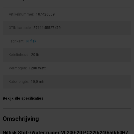
Artikelnummer:
107420059
GTIN barcode:
5711145527479
Fabrikant:
Nilfisk
Ketelinhoud:
20 ltr
Vermogen:
1200 Watt
Kabellengte:
10,0 mtr
Bekijk alle specificaties
Omschrijving
Nilfisk Stof-/Waterzuiger VL200-20 PC220/240/50/60HZ