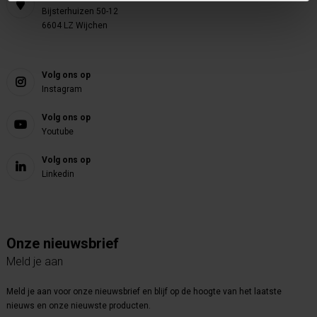
Bijsterhuizen 50-12
6604 LZ Wijchen
Volg ons op
Instagram
Volg ons op
Youtube
Volg ons op
Linkedin
Onze nieuwsbrief
Meld je aan
Meld je aan voor onze nieuwsbrief en blijf op de hoogte van het laatste
nieuws en onze nieuwste producten.