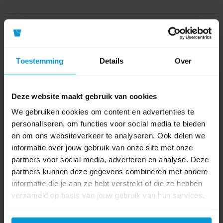
Product specificaties
Artikelnummer
VC008GZ
Toestemming
Details
Over
Fabrikant:
Makita
Deze website maakt gebruik van cookies
Inhoud
2,0 ltr
We gebruiken cookies om content en advertenties te
Stofzak/ Ketel
personaliseren, om functies voor social media te bieden
en om ons websiteverkeer te analyseren. Ook delen we
Voltage
36 V
informatie over jouw gebruik van onze site met onze
partners voor social media, adverteren en analyse. Deze
Werkduur
Afhankelijk van accu
partners kunnen deze gegevens combineren met andere
accu
informatie die je aan ze hebt verstrekt of die ze hebben
verzameld op basis van jouw gebruik van hun services.
Geluidsniveau
72 dB(A)
dB