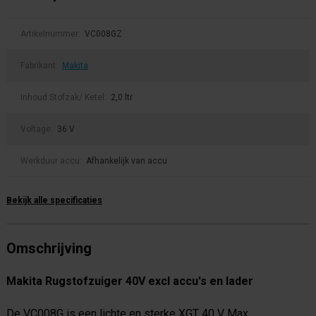
Artikelnummer:
VC008GZ
Fabrikant:
Makita
Inhoud Stofzak/ Ketel:
2,0 ltr
Voltage:
36 V
Werkduur accu:
Afhankelijk van accu
Bekijk alle specificaties
Omschrijving
Makita Rugstofzuiger 40V excl accu's en lader
De VC008G is een lichte en sterke XGT 40 V Max