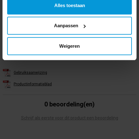
Alles toestaan
Gewicht
4,1 - 5,3 kg
Product labels
Aanpassen
Rugstofzuiger
(12)
,
Makita
(34)
,
vc008gz
(1)
Weigeren
Bestanden
Gebruiksaanwijzing
Productinformatieblad
0 beoordeling(en)
Schrijf als eerste voor dit product een beoordeling