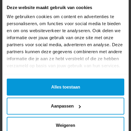
Reinigingsmiddelen aanzuiging (ingebouwd)
Deze website maakt gebruik van cookies
Slangtrommel met 20 mtr HD slang
We gebruiken cookies om content en advertenties te
Pistool met uitschakelbeveiliging "Midi"
personaliseren, om functies voor social media te bieden
Vuilfreeslans met buis uit RVS
en om ons websiteverkeer te analyseren. Ook delen we
Vlakstraallans met buis uit RVS
informatie over jouw gebruik van onze site met onze
Parkeerrem
partners voor social media, adverteren en analyse. Deze
partners kunnen deze gegevens combineren met andere
informatie die je aan ze hebt verstrekt of die ze hebben
Product specificaties
verzameld op basis van jouw gebruik van hun services.
Artikelnummer
61000.0
Alles toestaan
Fabrikant:
Kranzle
Aanpassen
Bedrijfsdruk
30-150 bar
Watercapaciteit
10 l/min
Weigeren