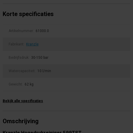
Korte specificaties
Artikelnummer:
61000.0
Fabrikant:
Kranzle
Bedrijfsdruk:
30-150 bar
Watercapaciteit:
10 l/min
Gewicht:
62 kg
Bekijk alle specificaties
Omschrijving
Kranzle Hogedrukreiniger 599TST