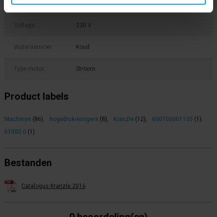
Gewicht
62 kg
Voltage
230 V
Wateraanvoer
Koud
Type motor
Stroom
Product labels
Machines
(86)
,
hogedrukreinigers
(8)
,
Kranzle
(12)
,
600100001135
(1)
,
61000.0
(1)
Bestanden
Catalogus Kranzle 2016