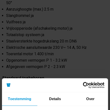
50°
Aanzuighoogte (max.) 2.5 m
Slangtrommel ja
Vuilfrees ja
Vrijloopperiode (afschakeling motor) ja
Totaalstop systeem ja
Staalversterkte hogedrukslang 20 m DN6
Elektrische aansluitwaarde 230 V~ 14 A, 50 Hz
Toerental motor 1.400 t/min
Opgenomen vermogen P 1 - 3.2 kW
Afgegeven vermogen P 2 - 2.3 kW
Standaard toebehoren
Total Stop systeem met vertraagde motorinschakeling
(ingebouwd)
Toestemming
Details
Over
Veiligheidsschakeling (ingebouwd)
Waterreservoir (ingebouwd)