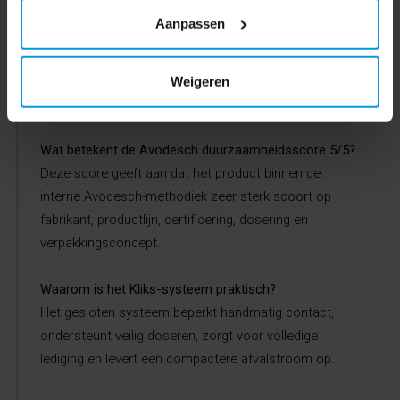
Welke vlekken kunnen met SYSTEM whiteKliks worden
Aanpassen
aangepakt?
Het product is geschikt voor gekleurde vlekken zoals
koffie, thee, wijn en vergelijkbare verkleuringen in
Weigeren
professioneel wasgoed.
Wat betekent de Avodesch duurzaamheidsscore 5/5?
Deze score geeft aan dat het product binnen de
interne Avodesch-methodiek zeer sterk scoort op
fabrikant, productlijn, certificering, dosering en
verpakkingsconcept.
Waarom is het Kliks-systeem praktisch?
Het gesloten systeem beperkt handmatig contact,
ondersteunt veilig doseren, zorgt voor volledige
lediging en levert een compactere afvalstroom op.