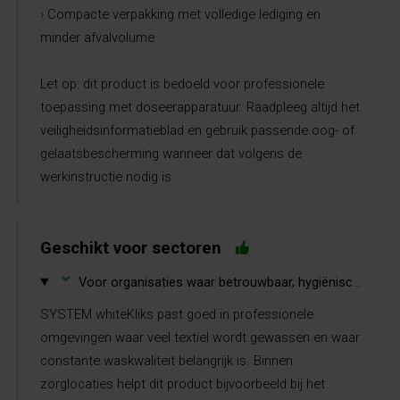
›
Compacte verpakking met volledige lediging en
minder afvalvolume
Let op: dit product is bedoeld voor professionele
toepassing met doseerapparatuur. Raadpleeg altijd het
veiligheidsinformatieblad en gebruik passende oog- of
gelaatsbescherming wanneer dat volgens de
werkinstructie nodig is.
Geschikt voor sectoren
⌄
Voor organisaties waar betrouwbaar, hygiënisch en efficiënt linnen wassen belangrijk is.
SYSTEM whiteKliks past goed in professionele
omgevingen waar veel textiel wordt gewassen en waar
constante waskwaliteit belangrijk is. Binnen
zorglocaties helpt dit product bijvoorbeeld bij het