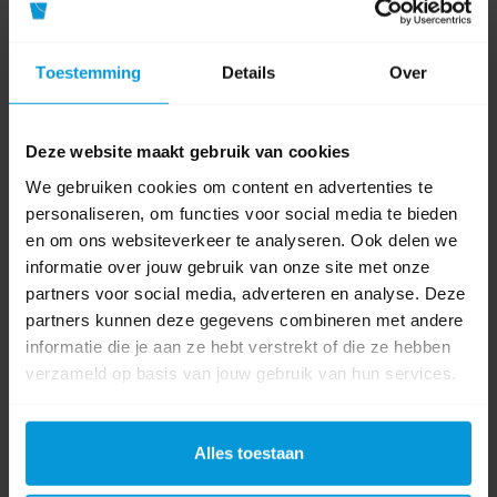
voor linnenwas. Het helpt gekleurde vlekken,
grauwsluier en verkleuringen in wit wasgoed aan te
Toestemming
Details
Over
pakken.
Is SYSTEM whiteKliks geschikt voor handmatige
Deze website maakt gebruik van cookies
dosering?
We gebruiken cookies om content en advertenties te
Nee, dit product is bedoeld voor gebruik met een
personaliseren, om functies voor social media te bieden
automatisch doseertoestel binnen het gesloten Kliks-
en om ons websiteverkeer te analyseren. Ook delen we
systeem.
informatie over jouw gebruik van onze site met onze
partners voor social media, adverteren en analyse. Deze
Waarom is dit product geschikt voor professioneel
partners kunnen deze gegevens combineren met andere
linnen?
informatie die je aan ze hebt verstrekt of die ze hebben
Het product combineert krachtige bleekwerking met
verzameld op basis van jouw gebruik van hun services.
lage temperatuureffectiviteit, automatische dosering
en een veilige gesloten verpakking. Dat is vooral
praktisch bij grotere wasvolumes.
Alles toestaan