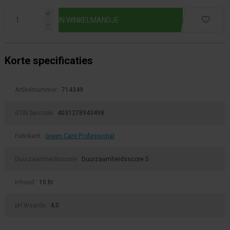
i
h
Korte specificaties
Artikelnummer:
714349
GTIN barcode:
4031278943498
Fabrikant:
Green Care Professional
Duurzaamheidsscore:
Duurzaamheidsscore 5
Inhoud:
10 ltr
pH Waarde:
4,0