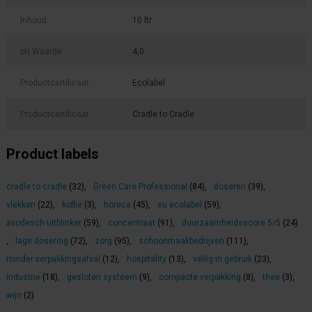
Inhoud
10 ltr
pH Waarde
4,0
Productcertificaat
Ecolabel
Productcertificaat
Cradle to Cradle
Product labels
cradle to cradle
(32)
,
Green Care Professional
(84)
,
doseren
(39)
,
vlekken
(22)
,
koffie
(3)
,
horeca
(45)
,
eu ecolabel
(59)
,
avodesch uitblinker
(59)
,
concentraat
(91)
,
duurzaamheidsscore 5/5
(24)
,
lage dosering
(72)
,
zorg
(95)
,
schoonmaakbedrijven
(111)
,
minder verpakkingsafval
(12)
,
hospitality
(13)
,
veilig in gebruik
(23)
,
industrie
(18)
,
gesloten systeem
(9)
,
compacte verpakking
(8)
,
thee
(3)
,
wijn
(2)