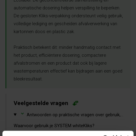
automatische dosering helpen verspilling te beperken.
De gesloten Kliks-verpakking ondersteunt veilig gebruik,
volledige lediging en gescheiden afvalverwerking van
kartonnen doos en plastic zak.
Praktisch betekent dit: minder handmatig contact met
het product, efficiëntere dosering, compactere
afvalstromen en een product dat ook bij lagere
wastemperaturen effectief kan bijdragen aan een goed
bleekresultaat.
Veelgestelde vragen
⌄
Antwoorden op praktische vragen over gebruik, dosering, veiligheid en duurzaamheid.
Waarvoor gebruik je SYSTEM whiteKliks?
Je gebruikt dit product als professioneel bleekmiddel