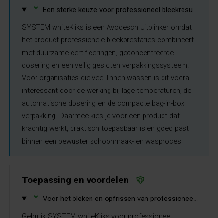
⌄
Een sterke keuze voor professioneel bleekresultaat met lage dosering en gesloten systeem.
SYSTEM whiteKliks is een Avodesch Uitblinker omdat
het product professionele bleekprestaties combineert
met duurzame certificeringen, geconcentreerde
dosering en een veilig gesloten verpakkingssysteem.
Voor organisaties die veel linnen wassen is dit vooral
interessant door de werking bij lage temperaturen, de
automatische dosering en de compacte bag-in-box
verpakking. Daarmee kies je voor een product dat
krachtig werkt, praktisch toepasbaar is en goed past
binnen een bewuster schoonmaak- en wasproces.
Toepassing en voordelen
⌄
Voor het bleken en opfrissen van professioneel linnen met automatische dosering.
Gebruik SYSTEM whiteKliks voor professioneel