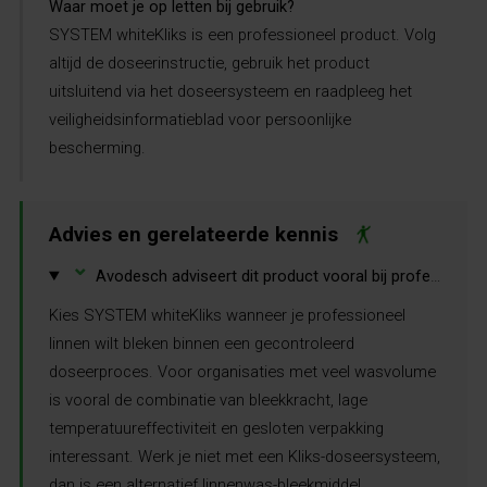
Waar moet je op letten bij gebruik?
SYSTEM whiteKliks is een professioneel product. Volg
altijd de doseerinstructie, gebruik het product
uitsluitend via het doseersysteem en raadpleeg het
veiligheidsinformatieblad voor persoonlijke
bescherming.
Advies en gerelateerde kennis
⌄
Avodesch adviseert dit product vooral bij professionele wasprocessen met doseersysteem.
Kies SYSTEM whiteKliks wanneer je professioneel
linnen wilt bleken binnen een gecontroleerd
doseerproces. Voor organisaties met veel wasvolume
is vooral de combinatie van bleekkracht, lage
temperatuureffectiviteit en gesloten verpakking
interessant. Werk je niet met een Kliks-doseersysteem,
dan is een alternatief linnenwas-bleekmiddel