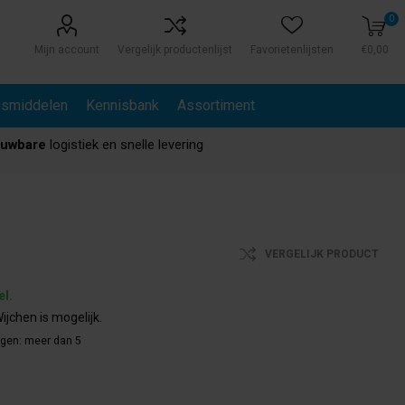
0
Mijn account
Vergelijk productenlijst
Favorietenlijsten
€0,00
gsmiddelen
Kennisbank
Assortiment
ouwbare
logistiek en snelle levering
VERGELIJK PRODUCT
el.
ijchen is mogelijk.
agen:
meer dan 5