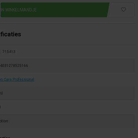
ficaties
:
715413
4031278525166
n Care Professional
ml
0
otion