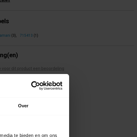
icaties
bels
vamani
(3)
,
715413
(1)
ing(en)
te voor dit product een beoordeling
Over
 media te bieden en om ons