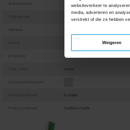
Artikelnummer
715413
websiteverkeer te analyseren
media, adverteren en analys
GTIN barcode
4031278525166
verstrekt of die ze hebben v
Fabrikant:
Green Care Professional
Weigeren
Inhoud
1000 ml
pH Waarde
7,0
Zeep - soort
Lotion
Duurzaamheidsscore
Productcertificaat
Ecolabel
Productcertificaat
Cradle to Cradle