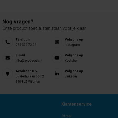
Nog vragen?
Onze product specialisten staan voor je klaar!
Telefoon
Volg ons op
024 372 72 92
Instagram
E-mail
Volg ons op
info@avodesch.nl
Youtube
Avodesch B.V.
Volg ons op
Bijsterhuizen 50-12
Linkedin
6604 LZ Wijchen
Klantenservice
25 jaar