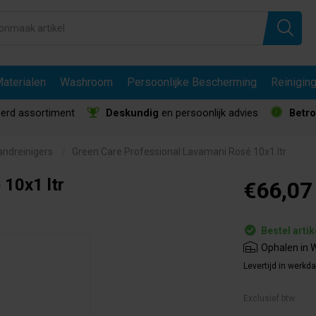
aterialen
Washroom
Persoonlijke Bescherming
Reinigin
erd assortiment
Deskundig
en persoonlijk advies
Betr
andreinigers
Green Care Professional Lavamani Rosé 10x1 ltr
10x1 ltr
€66,07
Bestel artik
Ophalen in W
Levertijd in werkd
Exclusief btw.