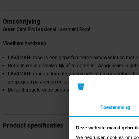
Omschrijving
Green Care Professional Lavamani Rosé
Vloeibare handzeep
LAVAMANI rosé is een geparfumeerde handwaslotion met e
Het schuim is gemakkelijk af te spoelen. Aangenaam in gebr
LAVAMANI rosé is dermatologisch getest en respecteert het 
zeep, geen parabenen en geen alkalische bestanddelen.
De vochtregulerende substanties beschermen de huid tegen 
Toestemming
Product specificaties
Deze website maakt gebruik
We gebruiken cookies om cont