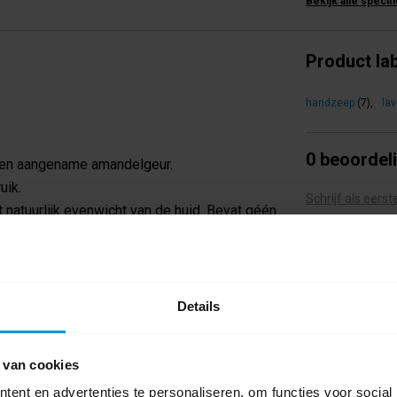
Bekijk alle specif
Product la
handzeep
(7)
,
la
0 beoordel
en aangename amandelgeur.
uik.
Schrijf als eers
natuurlijk evenwicht van de huid. Bevat géén
uitdroging.
Details
 van cookies
ent en advertenties te personaliseren, om functies voor social