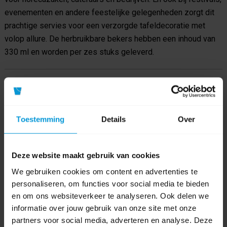
evenementen en andere feestelijke gelegenheden zorgt dit
prachtige servies voor een verzorgde tafeldecoratie met
volop allure. De herbruikbare bekers hebben een inhoud van
330 ml en worden per zes stuks geleverd.
Product specificaties
Artikelnummer
601152
Toestemming
Details
Over
Fabrikant:
Goldplast
Deze website maakt gebruik van cookies
Bekerinhoud
330 ml
We gebruiken cookies om content en advertenties te
personaliseren, om functies voor social media te bieden
Kleur beker
en om ons websiteverkeer te analyseren. Ook delen we
Materiaal
PP
informatie over jouw gebruik van onze site met onze
partners voor social media, adverteren en analyse. Deze