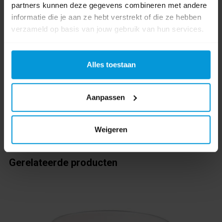
partners kunnen deze gegevens combineren met andere
Product labels
informatie die je aan ze hebt verstrekt of die ze hebben
verzameld op basis van jouw gebruik van hun services.
beker
(7)
,
plastic
(5)
,
reusable
(14)
,
goldplast
(2)
0 beoordeling(en)
Alles toestaan
Schrijf als eerste voor dit product een beoordeling
Aanpassen
Weigeren
Gerelateerde producten