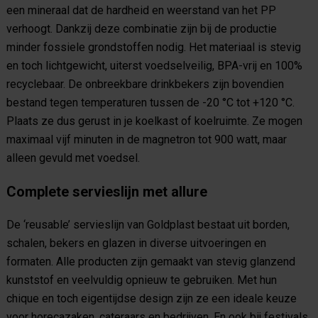
een mineraal dat de hardheid en weerstand van het PP
verhoogt. Dankzij deze combinatie zijn bij de productie
minder fossiele grondstoffen nodig. Het materiaal is stevig
en toch lichtgewicht, uiterst voedselveilig, BPA-vrij en 100%
recyclebaar. De onbreekbare drinkbekers zijn bovendien
bestand tegen temperaturen tussen de -20 °C tot +120 °C.
Plaats ze dus gerust in je koelkast of koelruimte. Ze mogen
maximaal vijf minuten in de magnetron tot 900 watt, maar
alleen gevuld met voedsel.
Complete servieslijn met allure
De ‘reusable’ servieslijn van Goldplast bestaat uit borden,
schalen, bekers en glazen in diverse uitvoeringen en
formaten. Alle producten zijn gemaakt van stevig glanzend
kunststof en veelvuldig opnieuw te gebruiken. Met hun
chique en toch eigentijdse design zijn ze een ideale keuze
voor horecazaken, cateraars en bedrijven. En ook bij festivals,