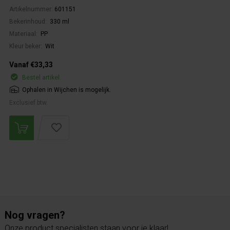
Artikelnummer:
601151
Bekerinhoud:
330 ml
Materiaal:
PP
Kleur beker:
Wit
Vanaf €33,33
Bestel artikel.
Ophalen in Wijchen is mogelijk.
Exclusief btw.
Nog vragen?
Onze product specialisten staan voor je klaar!