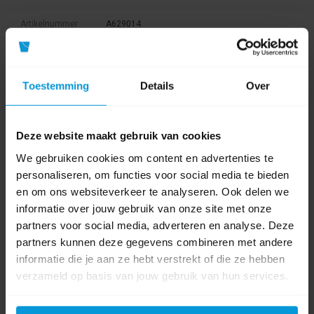
Artikelnummer
A629014
GTIN barcode
5705020293726
Toestemming
Details
Over
Kleur
Hoeveelheid
100 stuks
Deze website maakt gebruik van cookies
Product labels
We gebruiken cookies om content en advertenties te
personaliseren, om functies voor social media te bieden
en om ons websiteverkeer te analyseren. Ook delen we
629014
(2)
,
schort met mouw
(1)
,
schort
(2)
,
a629014
(1)
informatie over jouw gebruik van onze site met onze
partners voor social media, adverteren en analyse. Deze
0 beoordeling(en)
partners kunnen deze gegevens combineren met andere
informatie die je aan ze hebt verstrekt of die ze hebben
Schrijf als eerste voor dit product een beoordeling
verzameld op basis van jouw gebruik van hun services.