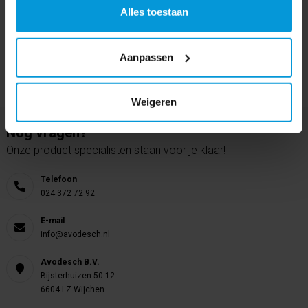
Alles toestaan
Aanpassen
Weigeren
Nog vragen?
Onze product specialisten staan voor je klaar!
Telefoon
024 372 72 92
E-mail
info@avodesch.nl
Avodesch B.V.
Bijsterhuizen 50-12
6604 LZ Wijchen