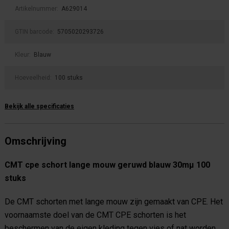
Artikelnummer:
A629014
GTIN barcode:
5705020293726
Kleur:
Blauw
Hoeveelheid:
100 stuks
Bekijk alle specificaties
Omschrijving
CMT cpe schort lange mouw geruwd blauw 30mµ 100
stuks
De CMT schorten met lange mouw zijn gemaakt van CPE. Het
voornaamste doel van de CMT CPE schorten is het
beschermen van de eigen kleding tegen vies of nat worden,