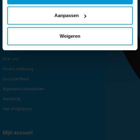
Informatie
Aanpassen
Sitemap
Blog
Weigeren
Cookie verklaring
Brochure
Over ons
Privacy verklaring
Duurzaamheid
Algemene voorwaarden
Werken bij
Part of OptiGroup
Mijn account