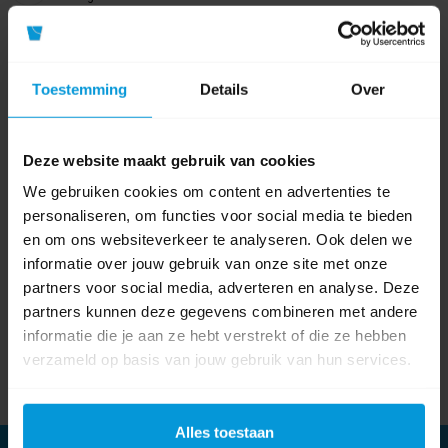
Volg ons op
Youtube
Toestemming
Details
Over
Volg ons op
Linkedin
Deze website maakt gebruik van cookies
We gebruiken cookies om content en advertenties te
Onze nieuwsbrief
personaliseren, om functies voor social media te bieden
Meld je aan
en om ons websiteverkeer te analyseren. Ook delen we
informatie over jouw gebruik van onze site met onze
Meld je aan voor onze nieuwsbrief en blijf op de hoogte van het laatste
partners voor social media, adverteren en analyse. Deze
nieuws en onze nieuwste producten.
partners kunnen deze gegevens combineren met andere
informatie die je aan ze hebt verstrekt of die ze hebben
verzameld op basis van jouw gebruik van hun services.
Subscribe
Unsubscribe
Alles toestaan