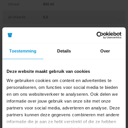
Inhoud
800 ml
pH Waarde
6,5
Soort
Alcohol
desinfectie
Toestemming
Details
Over
Product labels
desinfectie
(38)
,
Etol
(44)
,
handzepen
(27)
,
0020592
(1)
,
Ethades
(5)
Deze website maakt gebruik van cookies
We gebruiken cookies om content en advertenties te
Bestanden
personaliseren, om functies voor social media te bieden
en om ons websiteverkeer te analyseren. Ook delen we
Productinformatieblad
informatie over jouw gebruik van onze site met onze
partners voor social media, adverteren en analyse. Deze
Veiligheidsinformatieblad
partners kunnen deze gegevens combineren met andere
informatie die je aan ze hebt verstrekt of die ze hebben