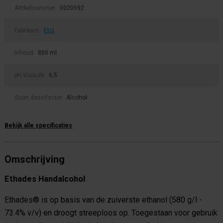
Artikelnummer:
0020592
Fabrikant:
Etol
Inhoud:
800 ml
pH Waarde:
6,5
Soort desinfectie:
Alcohol
Bekijk alle specificaties
Omschrijving
Ethades Handalcohol
Ethades® is op basis van de zuiverste ethanol (580 g/l -
73.4% v/v) en droogt streeploos op. Toegestaan voor gebruik