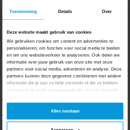
ÖkoCup: duurzaam Duits kwaliteitsmerk
Toestemming
Details
Over
ÖkoCup is een oer-Duits kwaliteitsmerk dat wordt
geproduceerd in Berlijn. De duurzame drinkbekers en deksels
zijn gemaakt van een hoge kwaliteit BPA-vrij en melaminevrij
Deze website maakt gebruik van cookies
polypropyleen (PP) dat geen geur of smaak afgeeft. Deze
We gebruiken cookies om content en advertenties te
gecontroleerde grondstoffen komen uitsluitend van
personaliseren, om functies voor social media te bieden
leveranciers binnen de EU.
en om ons websiteverkeer te analyseren. Ook delen we
informatie over jouw gebruik van onze site met onze
Speciaal voor to-go-gebruik
partners voor social media, adverteren en analyse. Deze
partners kunnen deze gegevens combineren met andere
De herbruikbare drinkbekers en herbruikbare deksels zijn
informatie die je aan ze hebt verstrekt of die ze hebben
speciaal ontwikkeld voor to-go-gebruik. Op gesloten locaties
verzameld op basis van jouw gebruik van hun services.
(zoals kantines, magazijnen en ziekenhuizen) passen ze
bovendien perfect in een circulair retourensysteem. Op de
Alles toestaan
bovenrand van de beker staat rondom meerdere keren het
woord REUSABLE, zodat iedereen duidelijk ziet dat dit geen
wegwerpbeker is. Jouw klant kan de beker thuis zelf
Aanpassen