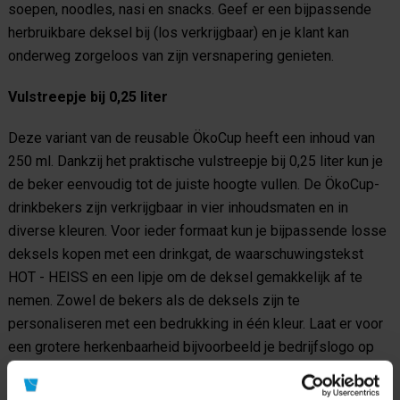
soepen, noodles, nasi en snacks. Geef er een bijpassende
herbruikbare deksel bij (los verkrijgbaar) en je klant kan
onderweg zorgeloos van zijn versnapering genieten.
Vulstreepje bij 0,25 liter
Deze variant van de reusable ÖkoCup heeft een inhoud van
250 ml. Dankzij het praktische vulstreepje bij 0,25 liter kun je
de beker eenvoudig tot de juiste hoogte vullen. De ÖkoCup-
drinkbekers zijn verkrijgbaar in vier inhoudsmaten en in
diverse kleuren. Voor ieder formaat kun je bijpassende losse
deksels kopen met een drinkgat, de waarschuwingstekst
HOT - HEISS en een lipje om de deksel gemakkelijk af te
nemen. Zowel de bekers als de deksels zijn te
personaliseren met een bedrukking in één kleur. Laat er voor
een grotere herkenbaarheid bijvoorbeeld je bedrijfslogo op
afdrukken.