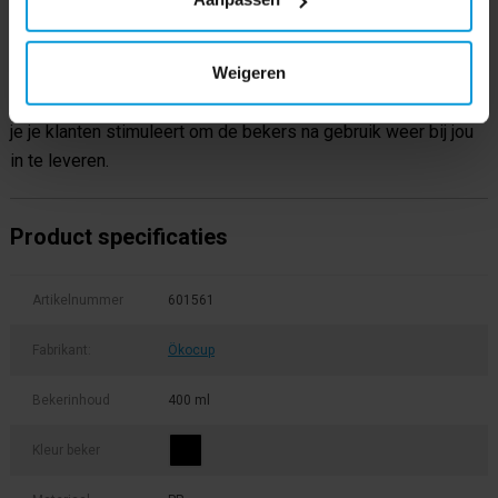
hergebruiken, maar je kunt je klant ook vragen de beker bij
een volgend bezoek weer in te leveren of opnieuw te laten
Weigeren
vullen. Doordat jij de drinkbekers koopt in plaats van huurt, zit
je niet aan een contract vast en kun je zelf bepalen of en hoe
je je klanten stimuleert om de bekers na gebruik weer bij jou
in te leveren.
Product specificaties
Artikelnummer
601561
Fabrikant:
Ökocup
Bekerinhoud
400 ml
Kleur beker