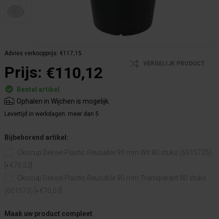
Advies verkoopprijs:
€117,15
VERGELIJK PRODUCT
Prijs:
€110,12
Bestel artikel.
Ophalen in Wijchen is mogelijk.
Levertijd in werkdagen:
meer dan 5
Bijbehorend artikel:
Ökocup Deksel Plastic Reusable 90 mm Wit 80 stuks (6015725)
[+€70,53]
Ökocup Deksel Plastic Reusable 90 mm Transparant 80 stuks
(601573) [+€70,53]
Maak uw product compleet