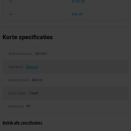
2+
€103,09
4+
€96,06
Korte specificaties
Artikelnummer:
601561
Fabrikant:
Ökocup
Bekerinhoud:
400 ml
Kleur beker:
Zwart
Materiaal:
PP
Bekijk alle specificaties