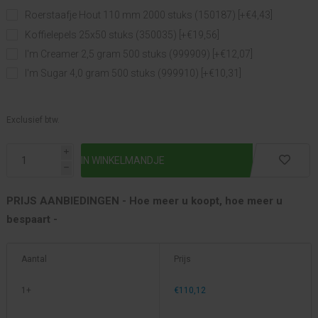
Roerstaafje Hout 110 mm 2000 stuks (150187) [+€4,43]
Koffielepels 25x50 stuks (350035) [+€19,56]
I'm Creamer 2,5 gram 500 stuks (999909) [+€12,07]
I'm Sugar 4,0 gram 500 stuks (999910) [+€10,31]
Exclusief btw.
i
h
PRIJS AANBIEDINGEN - Hoe meer u koopt, hoe meer u
bespaart -
Aantal
Prijs
1+
€110,12