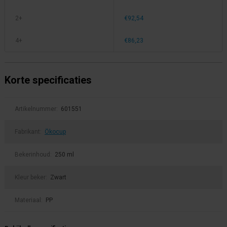
2+
€92,54
4+
€86,23
Korte specificaties
Artikelnummer:
601551
Fabrikant:
Ökocup
Bekerinhoud:
250 ml
Kleur beker:
Zwart
Materiaal:
PP