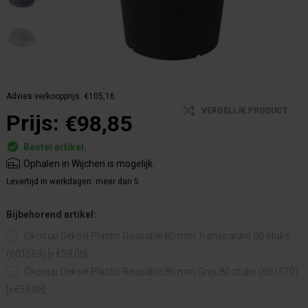
Advies verkoopprijs:
€105,16
VERGELIJK PRODUCT
Prijs:
€98,85
Bestel artikel.
Ophalen in Wijchen is mogelijk.
Levertijd in werkdagen:
meer dan 5
Bijbehorend artikel:
Ökocup Deksel Plastic Reusable 80 mm Transparant 80 stuks
(601569) [+€59,08]
Ökocup Deksel Plastic Reusable 80 mm Grijs 80 stuks (601570)
[+€59,08]