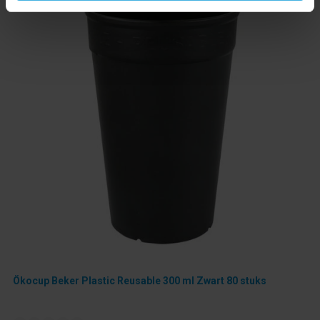
Ökocup Beker Plastic Reusable 300 ml Zwart 80 stuks