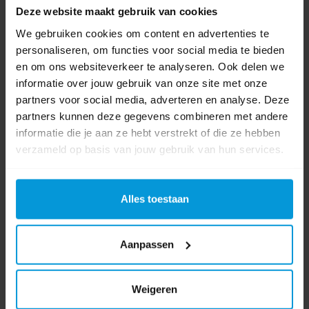
Deze website maakt gebruik van cookies
Ökocup Beker Plastic Reusable 250 ml Transparant 80 stuks
We gebruiken cookies om content en advertenties te
personaliseren, om functies voor social media te bieden
en om ons websiteverkeer te analyseren. Ook delen we
Artikelnummer:
601552
informatie over jouw gebruik van onze site met onze
Bekerinhoud:
250 ml
partners voor social media, adverteren en analyse. Deze
Kleur beker:
Transparant
partners kunnen deze gegevens combineren met andere
Materiaal:
PP
informatie die je aan ze hebt verstrekt of die ze hebben
verzameld op basis van jouw gebruik van hun services.
Vanaf €86,23
Bestel artikel.
Ophalen in Wijchen is mogelijk.
Alles toestaan
Exclusief btw.
Aanpassen
Weigeren