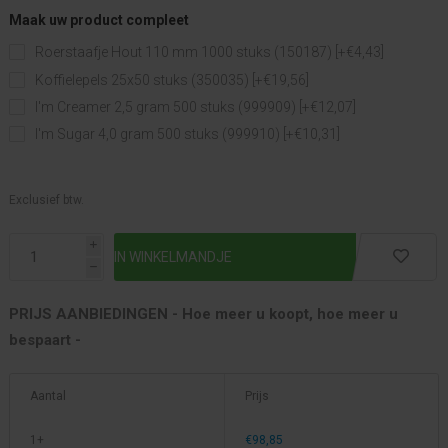
Maak uw product compleet
Roerstaafje Hout 110 mm 1000 stuks (150187) [+€4,43]
Koffielepels 25x50 stuks (350035) [+€19,56]
I'm Creamer 2,5 gram 500 stuks (999909) [+€12,07]
I'm Sugar 4,0 gram 500 stuks (999910) [+€10,31]
Exclusief btw.
i
h
PRIJS AANBIEDINGEN - Hoe meer u koopt, hoe meer u
bespaart -
Aantal
Prijs
1+
€98,85