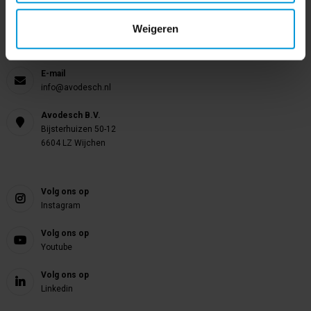
Onze product specialisten staan voor je klaar!
Weigeren
Telefoon
024 372 72 92
E-mail
info@avodesch.nl
Avodesch B.V.
Bijsterhuizen 50-12
6604 LZ Wijchen
Volg ons op
Instagram
Volg ons op
Youtube
Volg ons op
Linkedin