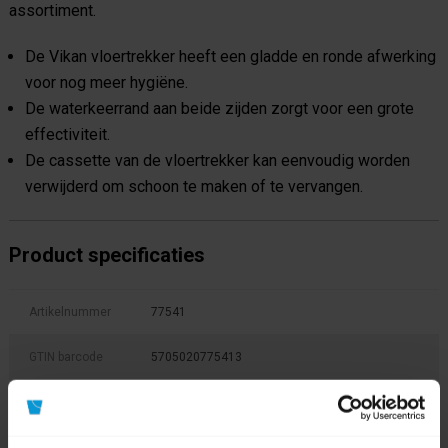
assortiment.
De Vikan vloertrekker heeft een gladde en ronde afwerking
voor nog meer hygiëne.
De waterkeerrand aan beide zijden zorgt voor een grote
effectiviteit.
De cassette van de vloertrekker kan eenvoudig worden
verwijderd om schoon te maken of te vervangen.
Product specificaties
Artikelnummer
77541
GTIN barcode
5705020775413
Fabrikant:
Vikan