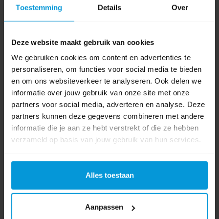
Product labels
Toestemming
Details
Over
vloertrekker
(23)
,
hygiene
(61)
,
77541
(1)
Deze website maakt gebruik van cookies
We gebruiken cookies om content en advertenties te
0 beoordeling(en)
personaliseren, om functies voor social media te bieden
en om ons websiteverkeer te analyseren. Ook delen we
Schrijf als eerste voor dit product een beoordeling
informatie over jouw gebruik van onze site met onze
partners voor social media, adverteren en analyse. Deze
partners kunnen deze gegevens combineren met andere
informatie die je aan ze hebt verstrekt of die ze hebben
verzameld op basis van jouw gebruik van hun services.
Alles toestaan
Nog vragen?
Aanpassen