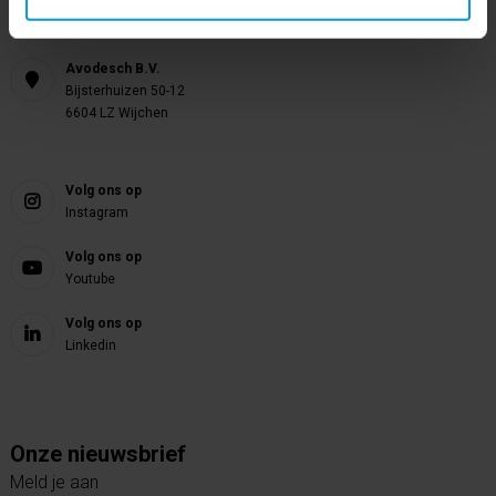
E-mail
info@avodesch.nl
Avodesch B.V.
Bijsterhuizen 50-12
6604 LZ Wijchen
Volg ons op
Instagram
Volg ons op
Youtube
Volg ons op
Linkedin
Onze nieuwsbrief
Meld je aan