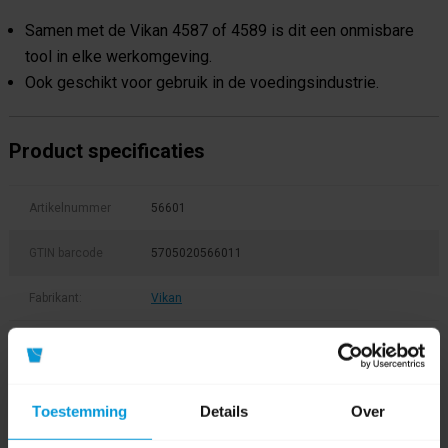
Samen met de Vikan 4587 of 4589 is dit een onmisbare
tool in elke werkomgeving.
Ook geschikt voor gebruik in de voedingsindustrie.
Product specificaties
Artikelnummer
56601
GTIN barcode
5705020566011
Fabrikant:
Vikan
Product labels
stofblik
(8)
,
hygiene
(61)
,
56601
(1)
Toestemming
Details
Over