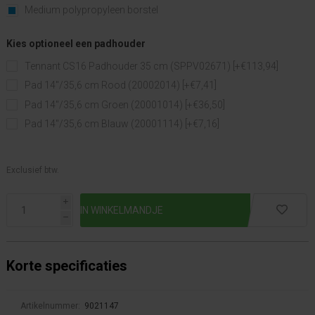
Medium polypropyleen borstel
Kies optioneel een padhouder
Tennant CS16 Padhouder 35 cm (SPPV02671) [+€113,94]
Pad 14"/35,6 cm Rood (20002014) [+€7,41]
Pad 14"/35,6 cm Groen (20001014) [+€36,50]
Pad 14"/35,6 cm Blauw (20001114) [+€7,16]
Exclusief btw.
i
h
Korte specificaties
Artikelnummer:
9021147