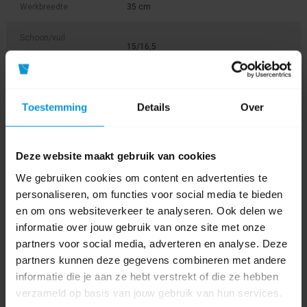
Werkbreedte
35 cm
Schoon/vuil
15/16,5
waterreservoir
Borsteldruk
25 kg
Toestemming
Details
Over
Borstelsnelheid
140 rpm
RPM/omwentelingen
Deze website maakt gebruik van cookies
Product labels
We gebruiken cookies om content en advertenties te
personaliseren, om functies voor social media te bieden
schrobmachine
(14)
,
tennant
(17)
,
schrob/zuigmachine
(13)
,
en om ons websiteverkeer te analyseren. Ook delen we
tennantcs16
(1)
,
kleine achterloper
(1)
,
cs16
(1)
informatie over jouw gebruik van onze site met onze
partners voor social media, adverteren en analyse. Deze
partners kunnen deze gegevens combineren met andere
Video's
informatie die je aan ze hebt verstrekt of die ze hebben
verzameld op basis van jouw gebruik van hun services.