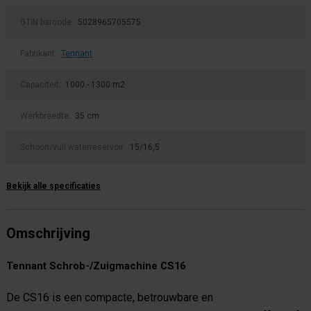
GTIN barcode:
5028965705575
Fabrikant:
Tennant
Capaciteit:
1000 - 1300 m2
Werkbreedte:
35 cm
Schoon/vuil waterreservoir:
15/16,5
Bekijk alle specificaties
Omschrijving
Tennant Schrob-/Zuigmachine CS16
De CS16 is een compacte, betrouwbare en