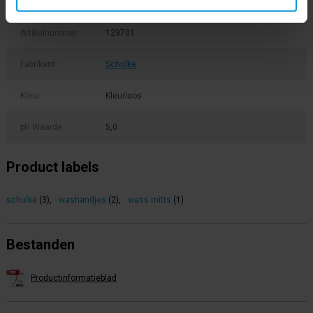
Artikelnummer
129701
Fabrikant:
Schulke
Kleur
Kleurloos
pH Waarde
5,0
Product labels
schulke
(3)
,
washandjes
(2)
,
wass mitts
(1)
Bestanden
Productinformatieblad