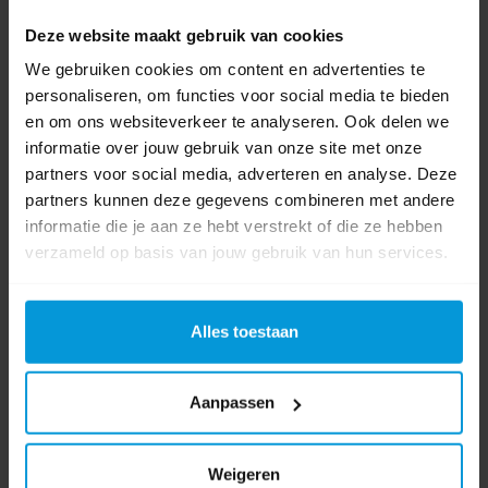
Let op: niet gebruiken bij (vermoeden van) allergie voor één
Deze website maakt gebruik van cookies
van de ingrediënten. Bij langdurig dagelijks gebruik wordt
aangeraden om wekelijks te wassen met waslotion en water.
We gebruiken cookies om content en advertenties te
personaliseren, om functies voor social media te bieden
en om ons websiteverkeer te analyseren. Ook delen we
informatie over jouw gebruik van onze site met onze
partners voor social media, adverteren en analyse. Deze
partners kunnen deze gegevens combineren met andere
Chemisch-fysische gegevens
informatie die je aan ze hebt verstrekt of die ze hebben
Kleur: kleurloos
verzameld op basis van jouw gebruik van hun services.
3
Dichtheid: circa 1,0 g/cm
/ 20 °C
Vlampunt: Niet van toepassing
Formulier: vloeibaar
Alles toestaan
pH: circa 5
Viscositeit, dynamisch: gelijk aan water
Geur: geparfumeerd
Aanpassen
Product specificaties
Weigeren