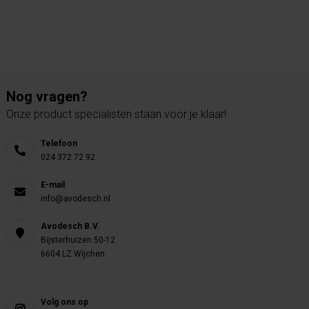
Nog vragen?
Onze product specialisten staan voor je klaar!
Telefoon
024 372 72 92
E-mail
info@avodesch.nl
Avodesch B.V.
Bijsterhuizen 50-12
6604 LZ Wijchen
Volg ons op