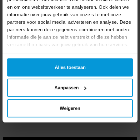
en om ons websiteverkeer te analyseren. Ook delen we
Soort
informatie over jouw gebruik van onze site met onze
Handdoek
dispenser
partners voor social media, adverteren en analyse. Deze
partners kunnen deze gegevens combineren met andere
Kleur
informatie die je aan ze hebt verstrekt of die ze hebben
verzameld op basis van jouw gebruik van hun services.
Afmeting
301 x 165 x 350 mm
Product labels
Alles toestaan
handdoek
(27)
,
pt3
(8)
,
handdoek dispenser
(10)
,
puresoft
(10)
,
Aanpassen
greengrow
(4)
,
hyginity
(42)
,
333403
(2)
,
333402
(1)
,
hicycle
(11)
,
hiline
(8)
Weigeren
Video's