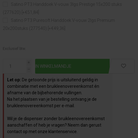
Satino PT3 Handdoek V-vouw 3lgs Prestige 15x200 stuks
(277620) [+€51,84]
Satino PT3 Puresoft Handdoek V-vouw 2lgs Premium
20x200stuks (277540) [+€49,36]
Exclusief btw.
i
h
Let op:
De getoonde prijs is uitsluitend geldig in
combinatie met een bruikleenovereenkomst én
afname van de bijbehorende vullingen.
Na het plaatsen van je bestelling ontvang je de
bruikleenovereenkomst per e-mail.
Wil je de dispenser zonder bruikleenovereenkomst
aanschaffen of heb je vragen? Neem dan gerust
contact op met onze klantenservice.