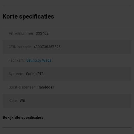
Korte specificaties
Artikelnummer:
333402
GTIN barcode:
4000735367825
Fabrikant:
Satino by Wepa
Systeem:
Satino PT3
Soort dispenser:
Handdoek
Kleur:
Wit
Bekijk alle specificaties