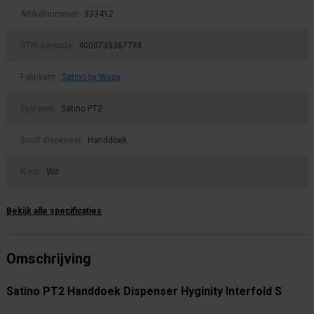
Artikelnummer:
333412
GTIN barcode:
4000735367788
Fabrikant:
Satino by Wepa
Systeem:
Satino PT2
Soort dispenser:
Handdoek
Kleur:
Wit
Bekijk alle specificaties
Omschrijving
Satino PT2 Handdoek Dispenser Hyginity Interfold S