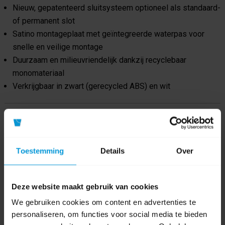
Nieuw, gepatenteerd sluitsysteem optioneel als standaard-
of permanent slot
Satino montageplaat met geïntegreerde waterpas voor
snelle en veilige montage
Duurzaam en milieuvriendelijk dankzij recyclebaar
monomateriaal
Verkrijgbaar in zwart (gerecycled ABS) en wit
Product specificaties
Artikelnummer
333412
Toestemming
Details
Over
GTIN barcode
4000735367788
Deze website maakt gebruik van cookies
Fabrikant:
Satino by Wepa
We gebruiken cookies om content en advertenties te
personaliseren, om functies voor social media te bieden
Systeem
Satino PT2