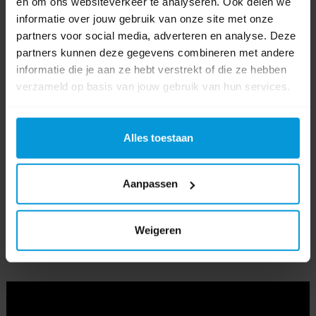
en om ons websiteverkeer te analyseren. Ook delen we
informatie over jouw gebruik van onze site met onze
Soort
Handdoek
partners voor social media, adverteren en analyse. Deze
dispenser
partners kunnen deze gegevens combineren met andere
informatie die je aan ze hebt verstrekt of die ze hebben
Kleur
verzameld op basis van jouw gebruik van hun services.
Afmeting
301 x 129 x 343 mm
Alles toestaan
Product labels
Interfold
(5)
,
handdoek dispenser
(10)
,
pt2
(6)
,
hyginity
(42)
,
333413
(2)
,
Aanpassen
333412
(2)
Weigeren
Video's