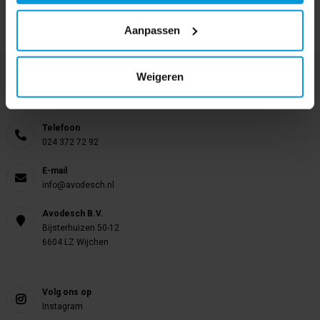
Aanpassen
Weigeren
Nog vragen?
Onze product specialisten staan voor je klaar!
Telefoon
024 372 72 92
E-mail
info@avodesch.nl
Avodesch B.V.
Bijsterhuizen 50-12
6604 LZ Wijchen
Volg ons op
Instagram