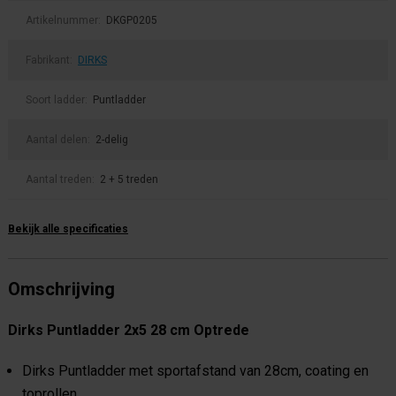
Artikelnummer:
DKGP0205
Fabrikant:
DIRKS
Soort ladder:
Puntladder
Aantal delen:
2-delig
Aantal treden:
2 + 5 treden
Bekijk alle specificaties
Omschrijving
Dirks Puntladder 2x5 28 cm Optrede
Dirks Puntladder met sportafstand van 28cm, coating en
toprollen