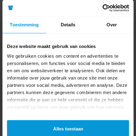
Uitgeschoven
3.14 mtr
lengte (mtr)
Toestemming
Details
Over
Gewicht
8,5 kg
Product labels
Deze website maakt gebruik van cookies
We gebruiken cookies om content en advertenties te
Dirks
(66)
,
Puntladder
(22)
,
ladder
(16)
personaliseren, om functies voor social media te bieden
en om ons websiteverkeer te analyseren. Ook delen we
0 beoordeling(en)
informatie over jouw gebruik van onze site met onze
partners voor social media, adverteren en analyse. Deze
Schrijf als eerste voor dit product een beoordeling
partners kunnen deze gegevens combineren met andere
informatie die je aan ze hebt verstrekt of die ze hebben
verzameld op basis van jouw gebruik van hun services.
Alles toestaan