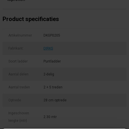
Product specificaties
Artikelnummer
DKGP0205
Fabrikant:
DIRKS
Soort ladder
Puntladder
Aantal delen
2-delig
Aantal treden
2 + 5 treden
Optrede
28 cm optrede
Ingeschoven
2.30 mtr
lengte (mtr)