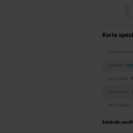
i
h
Korte speci
Artikelnummer
Fabrikant:
DIR
Soort ladder:
P
Aantal delen:
Aantal treden:
Bekijk alle specif