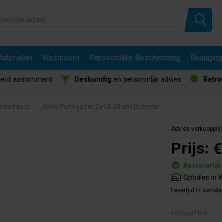
aterialen
Washroom
Persoonlijke Bescherming
Reinigin
erd assortiment
Deskundig
en persoonlijk advies
Betr
ntladders
Dirks Puntladder 2x14 28 cm Optrede
Advies verkoopprij
Prijs:
€
Bestel artik
Ophalen in W
Levertijd in werkd
Exclusief btw.