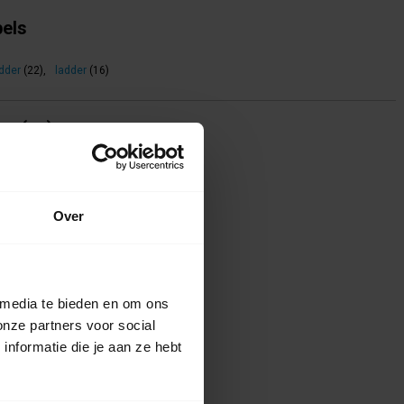
bels
dder
(22)
,
ladder
(16)
ing(en)
te voor dit product een beoordeling
Over
 media te bieden en om ons
onze partners voor social
nformatie die je aan ze hebt