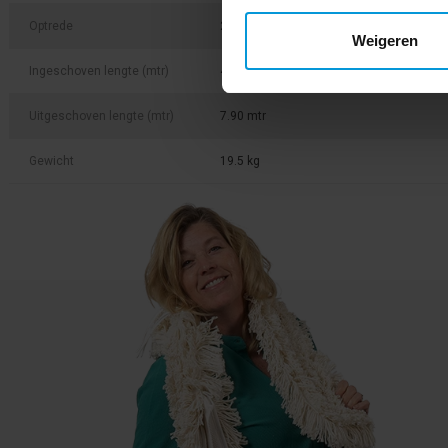
Optrede
28 cm optrede
Weigeren
Ingeschoven lengte (mtr)
4.82 mtr
Uitgeschoven lengte (mtr)
7.90 mtr
Gewicht
19.5 kg