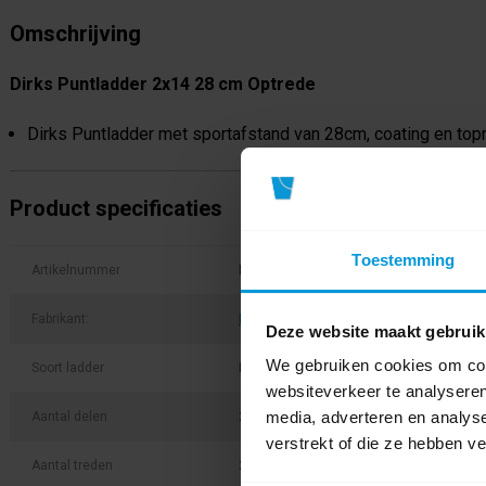
Omschrijving
Dirks Puntladder 2x14 28 cm Optrede
Dirks Puntladder met sportafstand van 28cm, coating en topr
Product specificaties
Toestemming
Artikelnummer
DKGP0214
Fabrikant:
DIRKS
Deze website maakt gebruik
We gebruiken cookies om cont
Soort ladder
Puntladder
websiteverkeer te analyseren
media, adverteren en analys
Aantal delen
2-delig
verstrekt of die ze hebben v
Aantal treden
2 + 14 treden