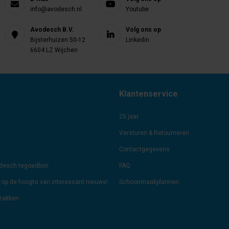
info@avodesch.nl
Youtube
Avodesch B.V.
Volg ons op
Bijsterhuizen 50-12
Linkedin
6604 LZ Wijchen
Klantenservice
25 jaar
Versturen & Retourneren
Contactgegevens
odesch tegoedbon
FAQ
jf op de hoogte van interessant nieuws!
Schoonmaakplannen
lzakken