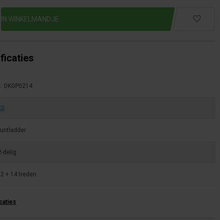
ficaties
:
DKGP0214
KS
untladder
2-delig
2 + 14 treden
icaties