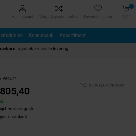
0
Mijn account
Vergelijk productenlijst
Favorietenlijsten
€0,00
gsmiddelen
Kennisbank
Assortiment
ouwbare
logistiek en snelle levering
s:
€894,89
VERGELIJK PRODUCT
805,40
el.
ijchen is mogelijk.
agen:
meer dan 5