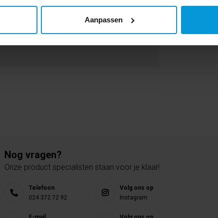
Aanpassen
Nog vragen?
Onze product specialisten staan voor je klaar!
Telefoon
Volg ons op
024 372 72 92
Instagram
E-mail
Volg ons op