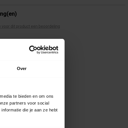
ing(en)
te voor dit product een beoordeling
Over
 media te bieden en om ons
onze partners voor social
nformatie die je aan ze hebt