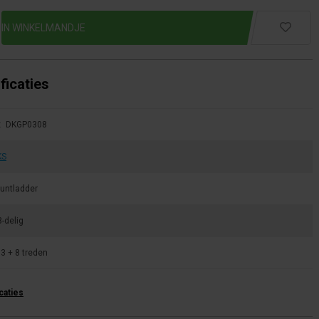
ficaties
:
DKGP0308
KS
untladder
3-delig
3 + 8 treden
icaties