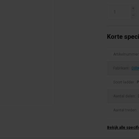
i
h
Korte speci
Artikelnummer
Fabrikant:
DIR
Soort ladder:
P
Aantal delen:
Aantal treden:
Bekijk alle specif