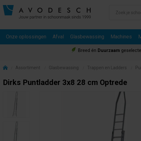
Onze oplossingen
Afval
Glasbewassing
Machines
M
Breed én
Duurzaam
geselecte
Assortiment
Glasbewassing
Trappen en Ladders
Pu
Dirks Puntladder 3x8 28 cm Optrede