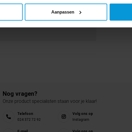
Aanpassen
Nog vragen?
Onze product specialisten staan voor je klaar!
Telefoon
Volg ons op
024 372 72 92
Instagram
E-mail
Volg ons op