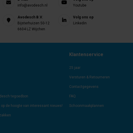
info@avodesch.nl
Youtube
Avodesch B.V.
Volg ons op
Bijsterhuizen 50-12
Linkedin
6604 LZ Wijchen
Klantenservice
25 jaar
Versturen & Retourneren
Contactgegevens
odesch tegoedbon
FAQ
jf op de hoogte van interessant nieuws!
Schoonmaakplannen
lzakken