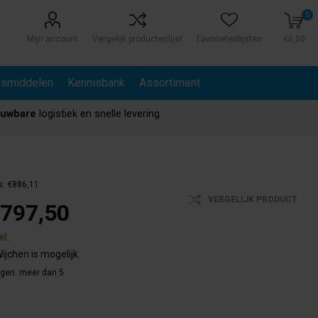
0
Mijn account
Vergelijk productenlijst
Favorietenlijsten
€0,00
gsmiddelen
Kennisbank
Assortiment
ouwbare
logistiek en snelle levering
s:
€886,11
VERGELIJK PRODUCT
797,50
el.
ijchen is mogelijk.
agen:
meer dan 5