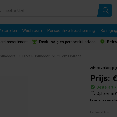
aterialen
Washroom
Persoonlijke Bescherming
Reinigin
erd assortiment
Deskundig
en persoonlijk advies
Betr
ntladders
Dirks Puntladder 3x8 28 cm Optrede
Advies verkoopprij
Prijs:
€
Bestel artik
Ophalen in W
Levertijd in werkd
Exclusief btw.