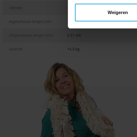
Optrede
28 cm optrede
Weigeren
Ingeschoven lengte (mtr)
2.87 mtr
Uitgeschoven lengte (mtr)
6.51 mtr
Gewicht
16.5 kg