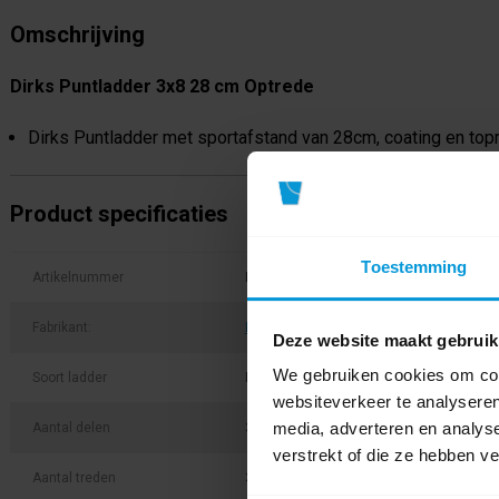
Omschrijving
Dirks Puntladder 3x8 28 cm Optrede
Dirks Puntladder met sportafstand van 28cm, coating en topr
Product specificaties
Toestemming
Artikelnummer
DKGP0308
Fabrikant:
DIRKS
Deze website maakt gebruik
We gebruiken cookies om cont
Soort ladder
Puntladder
websiteverkeer te analyseren
media, adverteren en analys
Aantal delen
3-delig
verstrekt of die ze hebben v
Aantal treden
3 + 8 treden