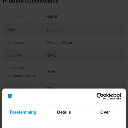
Product specificaties
Artikelnummer
906251
Fabrikant:
Numatic
Afmeting
54 x 50 x 87 cm
Gewicht
9,9 kg
Capaciteit
70 ltr
afvalunit/waszak
Wieldiameter
80 mm
Product labels
Toestemming
Details
Over
werkwagen
(31)
,
Numatic
(206)
,
carrousel
(3)
,
906251
(1)
,
ncg1
(1)