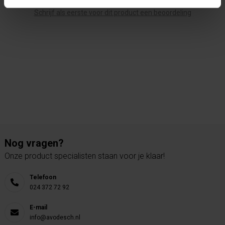
Schrijf als eerste voor dit product een beoordeling
Nog vragen?
Onze product specialisten staan voor je klaar!
Telefoon
024 372 72 92
E-mail
info@avodesch.nl