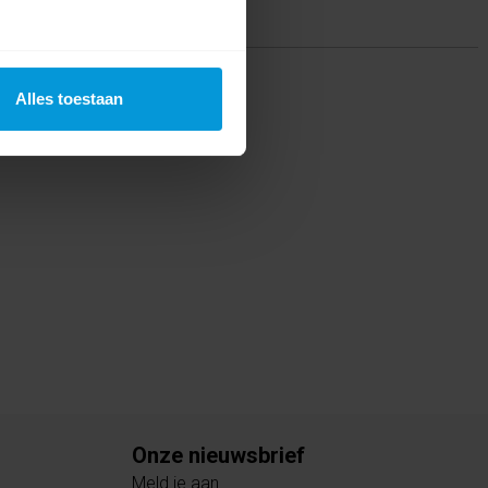
ing(en)
Alles toestaan
te voor dit product een beoordeling
Onze nieuwsbrief
Meld je aan