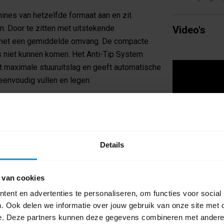
nes van hetzelfde formaat aan en zit
n. Door te zitten met uitstekende
Video's
n met een gemiddelde omvang. De compacte
 niet kunnen komen. Het Anti-Tip System
t maximale stuuruitslag en geeft automatische
 eenvoudig vullen en legen.
-nr. 7439-92-1) in zit.
gemak.
Details
aden dankzij de fast charge technologie, 8 jaar
 van cookies
ent en advertenties te personaliseren, om functies voor social
 en krijg 47% betere reinigingsresultaten.
. Ook delen we informatie over jouw gebruik van onze site met 
e. Deze partners kunnen deze gegevens combineren met andere i