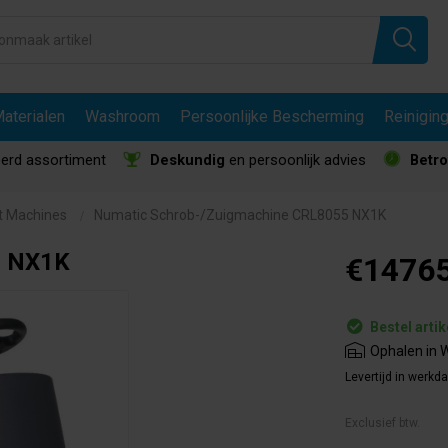
aterialen
Washroom
Persoonlijke Bescherming
Reinigin
erd assortiment
Deskundig
en persoonlijk advies
Betr
t Machines
Numatic Schrob-/Zuigmachine CRL8055 NX1K
5 NX1K
€14765
Bestel artik
Ophalen in W
Levertijd in werkd
Exclusief btw.