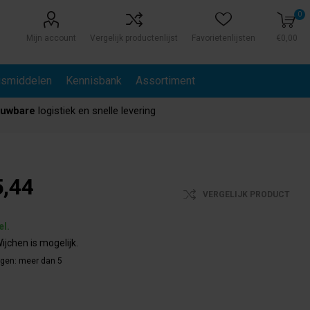
0
Mijn account
Vergelijk productenlijst
Favorietenlijsten
€0,00
gsmiddelen
Kennisbank
Assortiment
ouwbare
logistiek en snelle levering
,44
VERGELIJK PRODUCT
el.
ijchen is mogelijk.
agen:
meer dan 5