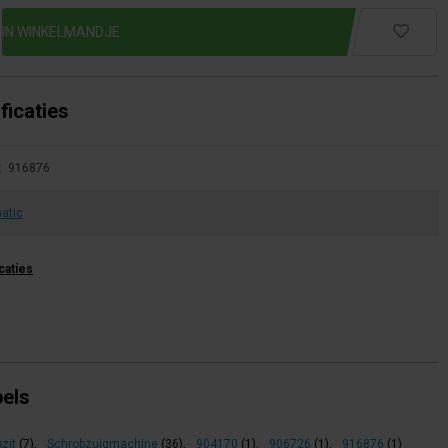
ficaties
:
916876
atic
icaties
bels
zit
(7)
,
Schrobzuigmachine
(36)
,
904170
(1)
,
906726
(1)
,
916876
(1)