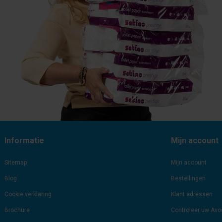
Informatie
Mijn account
Sitemap
Mijn account
Blog
Bestellingen
Cookie verklaring
Klant adressen
Brochure
Controleer uw Av