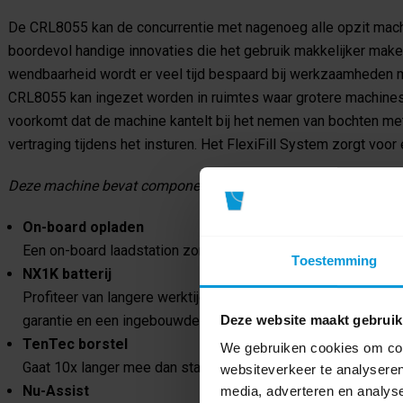
De CRL8055 kan de concurrentie met nagenoeg alle opzit machi
boordevol handige innovaties die het gebruik makkelijker make
wendbaarheid wordt er veel tijd bespaard bij werkzaamhede
CRL8055 kan ingezet worden in ruimtes waar grotere machines
voorkomt dat de machine kantelt bij het nemen van bochten me
vertraging tijdens het insturen. Het FlexiFill System zorgt voor
Deze machine bevat componenten waar meer dan 0,1% lood (CAS
On-board opladen
Een on-board laadstation zorgt voor veelzijdig schoonmaak
Toestemming
NX1K batterij
Profiteer van langere werktijd tot wel 44%, snel en flexibel l
Deze website maakt gebruik
garantie en een ingebouwde Nu-Track telemetriesysteem.
TenTec borstel
We gebruiken cookies om cont
Gaat 10x langer mee dan standaard borstels, bespaard kosten
websiteverkeer te analyseren
Nu-Assist
media, adverteren en analys