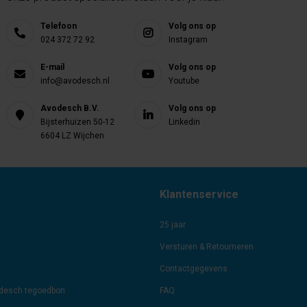
Telefoon
Volg ons op
024 372 72 92
Instagram
E-mail
Volg ons op
info@avodesch.nl
Youtube
Avodesch B.V.
Volg ons op
Bijsterhuizen 50-12
Linkedin
6604 LZ Wijchen
Klantenservice
25 jaar
Versturen & Retourneren
Contactgegevens
odesch tegoedbon
FAQ