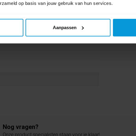
erzameld op basis van jouw gebruik van hun services.
 voordeel van online training via eenvoudige,
0 beoordel
d.
Aanpassen
Schrijf als eers
Nog vragen?
Onze product specialisten staan voor je klaar!