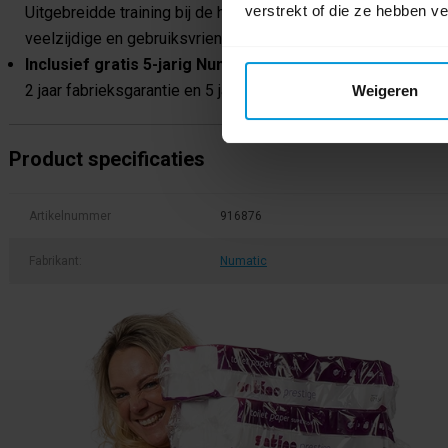
verstrekt of die ze hebben v
Uitgebreidde training bij de hand. De Nu-Assist app biedt het
veelzijdige en gebruiksvriendelijke afbeeldingen en video's.
Inclusief gratis 5-jarig Numatic Service Plan
2 jaar fabrieksgarantie en 5 jaar vrij van voorrijkosten en arbei
Weigeren
Product specificaties
Artikelnummer
916876
Fabrikant:
Numatic