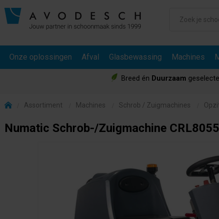
Onze oplossingen
Afval
Glasbewassing
Machines
M
Breed én
Duurzaam
geselecte
Assortiment
Machines
Schrob / Zuigmachines
Opzi
Numatic Schrob-/Zuigmachine CRL805