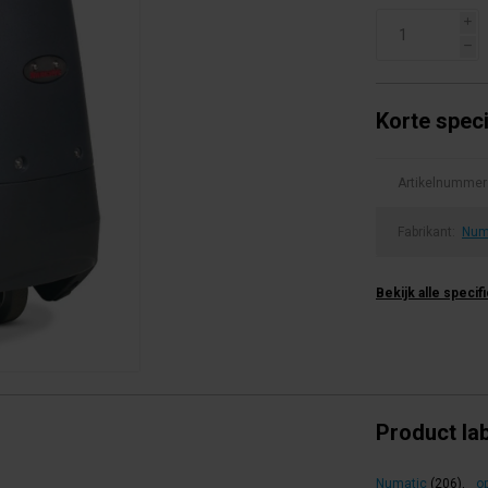
i
h
Korte speci
Artikelnummer
Fabrikant:
Num
Bekijk alle specif
Product la
Numatic
(206)
,
op