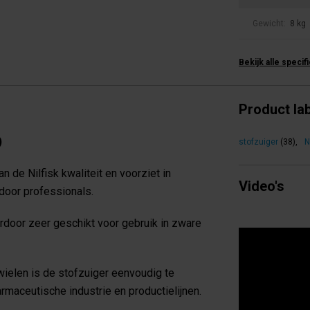
Gewicht:
8 kg
Bekijk alle specif
Product la
)
stofzuiger
(38)
,
N
 de Nilfisk kwaliteit en voorziet in
Video's
 door professionals.
rdoor zeer geschikt voor gebruik in zware
ielen is de stofzuiger eenvoudig te
rmaceutische industrie en productielijnen.