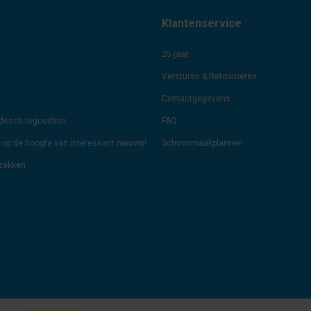
Klantenservice
25 jaar
Versturen & Retourneren
Contactgegevens
odesch tegoedbon
FAQ
jf op de hoogte van interessant nieuws!
Schoonmaakplannen
lzakken