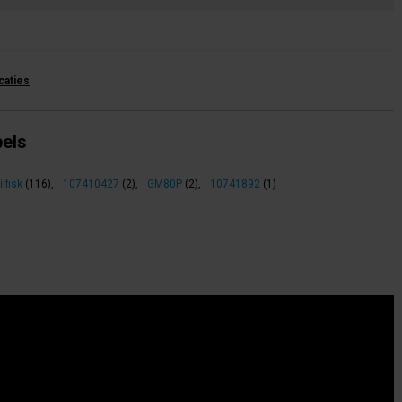
icaties
bels
ilfisk
(116)
,
107410427
(2)
,
GM80P
(2)
,
10741892
(1)