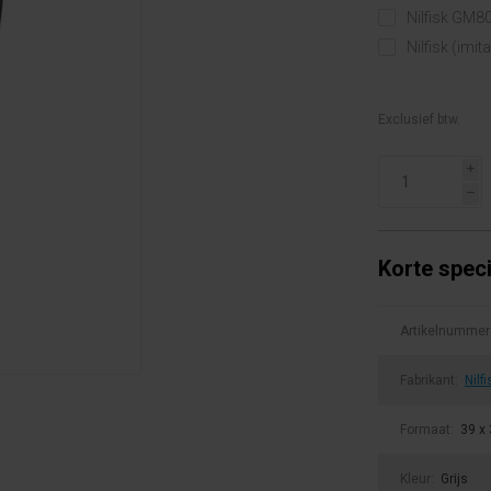
Nilfisk GM80
Nilfisk (imi
Exclusief btw.
i
h
Korte speci
Artikelnummer
Fabrikant:
Nilfi
Formaat:
39 x
Kleur:
Grijs