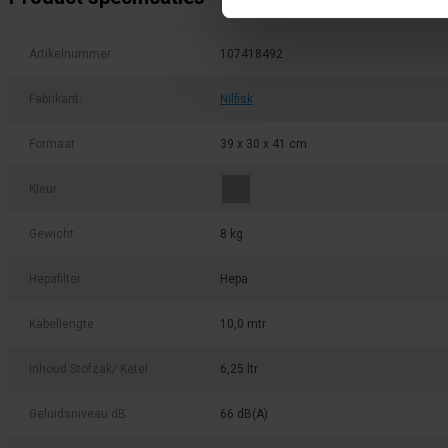
Artikelnummer
107418492
Fabrikant:
Nilfisk
Formaat
39 x 30 x 41 cm
Kleur
Gewicht
8 kg
Hepafilter
Hepa
Kabellengte
10,0 mtr
Inhoud Stofzak/ Ketel
6,25 ltr
Geluidsniveau dB
66 dB(A)