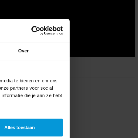
Over
 media te bieden en om ons
ing(en)
onze partners voor social
nformatie die je aan ze hebt
te voor dit product een beoordeling
Alles toestaan