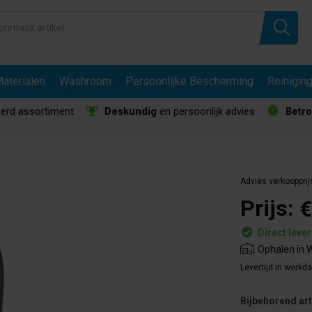
aterialen
Washroom
Persoonlijke Bescherming
Reinigin
erd assortiment
Deskundig
en persoonlijk advies
Betr
Advies verkoopprij
Prijs:
€
Direct leve
Ophalen in W
Levertijd in werkd
Bijbehorend art