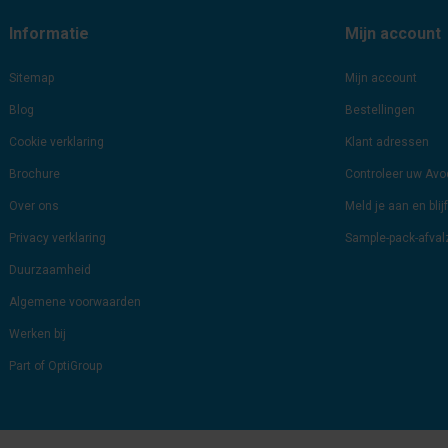
Informatie
Mijn account
Sitemap
Mijn account
Blog
Bestellingen
Cookie verklaring
Klant adressen
Brochure
Controleer uw Av
Over ons
Meld je aan en bli
Privacy verklaring
Sample-pack-afva
Duurzaamheid
Algemene voorwaarden
Werken bij
Part of OptiGroup