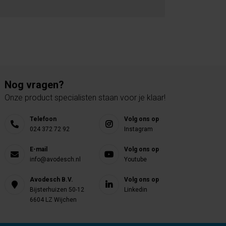
Nog vragen?
Onze product specialisten staan voor je klaar!
Telefoon
Volg ons op
024 372 72 92
Instagram
E-mail
Volg ons op
info@avodesch.nl
Youtube
Avodesch B.V.
Volg ons op
Bijsterhuizen 50-12
Linkedin
6604 LZ Wijchen