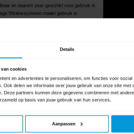
baar en daarom zeer geschikt voor gebruik in
ge filtratiesysteem maakt gebruik in
itstoot is vereist. Kies uit twee soorten
sbare zakfilters (polyester, katoen, PTFE of
k GM80 kan elke zware taak aan is een icoon
Details
 van cookies
ent en advertenties te personaliseren, om functies voor social
0 beoordel
. Ook delen we informatie over jouw gebruik van onze site met 
van zwaar gebruik
e. Deze partners kunnen deze gegevens combineren met andere i
PA uitblaasfilters
Schrijf als eers
erzameld op basis van jouw gebruik van hun services.
Aanpassen