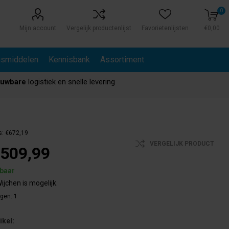
0
Mijn account
Vergelijk productenlijst
Favorietenlijsten
€0,00
gsmiddelen
Kennisbank
Assortiment
ouwbare
logistiek en snelle levering
s:
€672,19
VERGELIJK PRODUCT
509,99
rbaar
ijchen is mogelijk.
agen:
1
ikel: