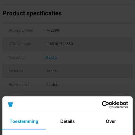
Product specificaties
Artikelnummer
P-72899
GTIN barcode
0088381703550
Fabrikant:
Makita
Materiaal
Fleece
Hoeveelheid
5 stuks
Product labels
stofzuigerzak
(29)
,
fleece
(5)
,
p-72899
(1)
Toestemming
Details
Over