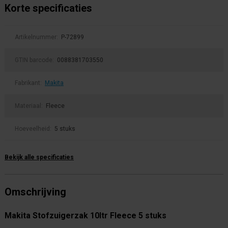
Korte specificaties
Artikelnummer:
P-72899
GTIN barcode:
0088381703550
Fabrikant:
Makita
Materiaal:
Fleece
Hoeveelheid:
5 stuks
Bekijk alle specificaties
Omschrijving
Makita Stofzuigerzak 10ltr Fleece 5 stuks