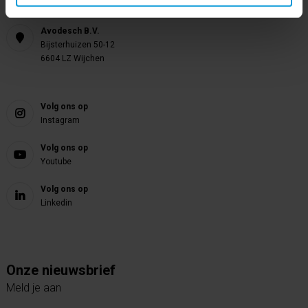
info@avodesch.nl
Avodesch B.V.
Bijsterhuizen 50-12
6604 LZ Wijchen
Volg ons op
Instagram
Volg ons op
Youtube
Volg ons op
Linkedin
Onze nieuwsbrief
Meld je aan