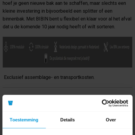
hoef je geen nieuwe bak aan te schaffen, maar slechts een
kleine investering in bijvoorbeeld een splitter of een
binnenbak. Met BIBIN bent u flexibel en klaar voor al het afval
dat u de komende 10 jaar nodig heeft of wilt sorteren.
Exclusief assemblage- en transportkosten.
Product specificaties
Artikelnummer
200095
Toestemming
Details
Over
Fabrikant:
Globular