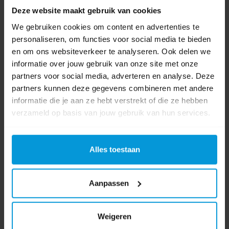
Deze website maakt gebruik van cookies
Inhoud
2 x 40 ltr
We gebruiken cookies om content en advertenties te
Aantal
personaliseren, om functies voor social media te bieden
2 vakken
afvalstromen
en om ons websiteverkeer te analyseren. Ook delen we
informatie over jouw gebruik van onze site met onze
Kleur
Zwart/ Bamboe
partners voor social media, adverteren en analyse. Deze
partners kunnen deze gegevens combineren met andere
Soort afvalbak
Afvalscheiding
informatie die je aan ze hebt verstrekt of die ze hebben
verzameld op basis van jouw gebruik van hun services.
Afmeting
62 × 32 × 76 cm
Materiaal
Staal
Alles toestaan
Type deksel
Open
Aanpassen
Product labels
Weigeren
Afvalbak
(36)
,
globular
(32)
,
binbin
(2)
,
200095
(1)