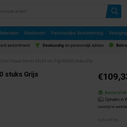
aterialen
Washroom
Persoonlijke Bescherming
Reinigin
erd assortiment
Deskundig
en persoonlijk advies
Betr
Duni Tissue Servet 24x24 cm 3 lgs 8x250 stuks Grijs
 stuks Grijs
€109,3
Bestel artik
Ophalen in W
Levertijd in werkd
Exclusief btw.