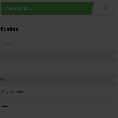
ficaties
:
168402
i
24 cm
leding:
Servetten
icaties