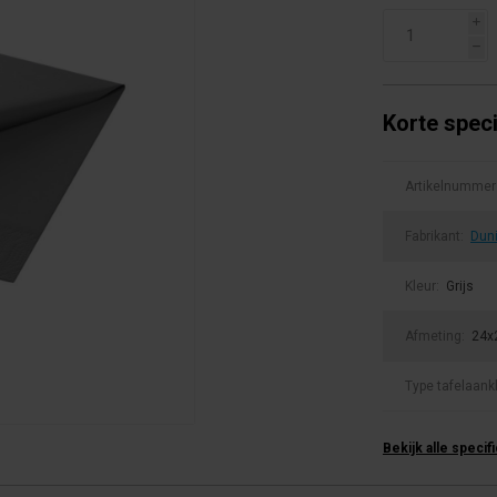
i
h
Korte speci
Artikelnummer
Fabrikant:
Dun
Kleur:
Grijs
Afmeting:
24x
Type tafelaank
Bekijk alle specif