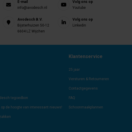
E-mail
Volg ons op
info@avodesch.nl
Youtube
Avodesch B.V.
Volg ons op
Bijsterhuizen 50-12
Linkedin
6604 LZ Wijchen
Klantenservice
25 jaar
Versturen & Retourneren
Contactgegevens
odesch tegoedbon
FAQ
jf op de hoogte van interessant nieuws!
Schoonmaakplannen
lzakken