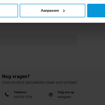
Aanpassen
Nog vragen?
Onze product specialisten staan voor je klaar!
Telefoon
Volg ons op
024 372 72 92
Instagram