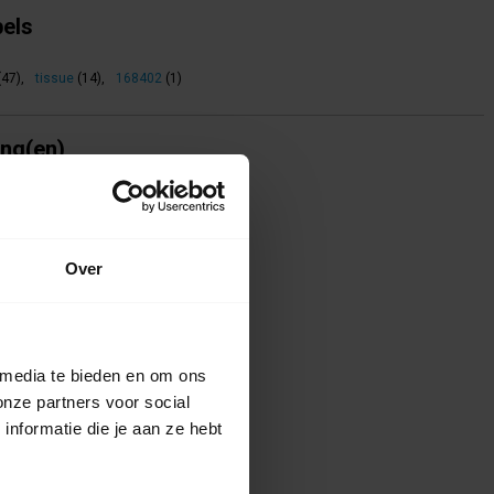
bels
(47)
,
tissue
(14)
,
168402
(1)
ing(en)
te voor dit product een beoordeling
Over
 media te bieden en om ons
onze partners voor social
nformatie die je aan ze hebt