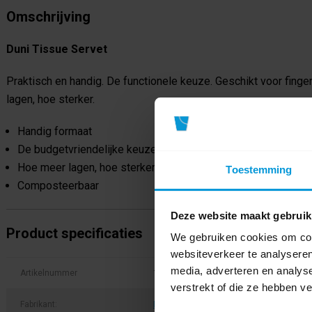
Omschrijving
Duni Tissue Servet
Praktisch en handig. De functionele keuze. Geschikt voor finge
lagen, hoe sterker.
Handig formaat
De budgetvriendelijke keuze
Hoe meer lagen, hoe sterker
Toestemming
Composteerbaar
Deze website maakt gebruik
Product specificaties
We gebruiken cookies om cont
websiteverkeer te analyseren
media, adverteren en analys
Artikelnummer
168402
verstrekt of die ze hebben v
Fabrikant:
Duni