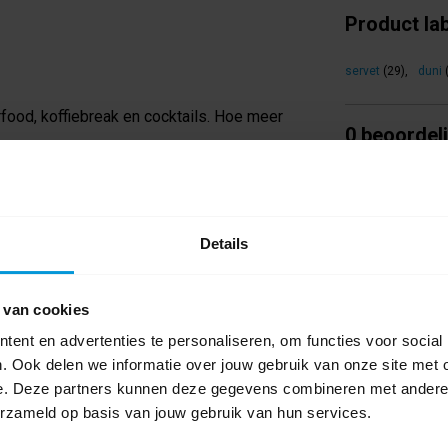
Product la
servet
(29)
,
duni
rfood, koffiebreak en cocktails. Hoe meer
0 beoordel
Schrijf als eers
Details
 van cookies
ent en advertenties te personaliseren, om functies voor social
. Ook delen we informatie over jouw gebruik van onze site met 
e. Deze partners kunnen deze gegevens combineren met andere i
erzameld op basis van jouw gebruik van hun services.