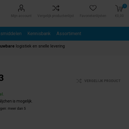
0
Mijn account
Vergelijk productenlijst
Favorietenlijsten
€0,00
gsmiddelen
Kennisbank
Assortiment
ouwbare
logistiek en snelle levering
3
VERGELIJK PRODUCT
el.
ijchen is mogelijk.
agen:
meer dan 5