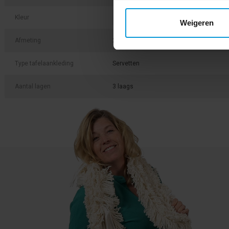
Kleur
Weigeren
Afmeting
24x24 cm
Type tafelaankleding
Servetten
Aantal lagen
3 laags