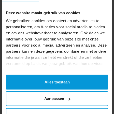
Als het laminaat goed gelegd is sluiten de groeven strak op
Deze website maakt gebruik van cookies
elkaar aan en is die ook niet zo diep als bij een houtenvloer.
We gebruiken cookies om content en advertenties te
Toch worden de groeven na verloop van tijd vies. Een paar
personaliseren, om functies voor social media te bieden
tips hoe je de V-voegen in je laminaat kunt schoonmaken.
en om ons websiteverkeer te analyseren. Ook delen we
Neem bijvoorbeeld een zachte bezem of borstel en doop die
informatie over jouw gebruik van onze site met onze
in je emmer met schoonmaakazijn. Haal de bezem flink over
partners voor social media, adverteren en analyse. Deze
de groeven heen. Een andere tip is een speciale laminaat
partners kunnen deze gegevens combineren met andere
opzetborstel voor je stofzuiger. Daarmee zuig je al het vuil
informatie die je aan ze hebt verstrekt of die ze hebben
makkelijk uit je voegen.
verzameld op basis van jouw gebruik van hun services.
Alles toestaan
Aanpassen
Lars Willems