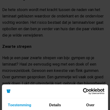
De hete stoom wordt met kracht tussen de naden van het
laminaat geblazen waardoor de onderkant en de ondervloer
vochtig worden. Het risico bestaat dat je laminaatvloer gaat
opbollen en dan ben je verder van huis dan die paar vlekken
die je wilde verwijderen.
Zwarte strepen
Heb je een paar zwarte strepen van bijv. gympen op je
laminaat? Haal ze eenvoudig weg met een doek of een
microvezeldoek. Gewoon een kwestie van flink gummen.
Over gummen gesproken. Een gummetje wil vaak ook goed
werk doen. Lukt dit uiteindelijk niet, gebruik dan bijvoorbeeld
aceton. Een klein beetje en dit direct schoonmaken met
schoon water om te voorkomen dat het uitbijt in je laminaat.
Toestemming
Details
Over
Groeven